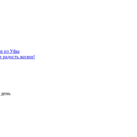
ов из Уфы
и радость жизни!
 день