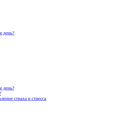
е день?
е день?
?
ление страха и стресса