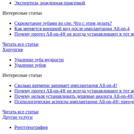
Экспертиза, рожденная практикой
Интересные статьи
Скрежетание зубами во сне. Что с этим делать?
Как меняется внешний вид после имплантации All-on-4
Почему протез All-on-4® не всегда устанавливают в тот ж
Читать все статьи
Хирургия
Удаление зуба мудрости
Удаление зубов
Интересные статьи
Сколько времени занимает имплантация All-on-4?
Почему протез All-on-4® не всегда устанавливают в тот ж
Почему нельзя устанавливать дешевые аналоги All-on-4®
Психологические аспекты имплантации All-on-4®: преодо
Читать все статьи
Другие услуги
Рентгенография