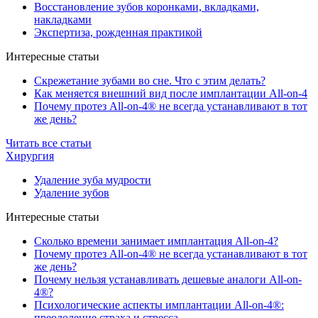
Восстановление зубов коронками, вкладками,
накладками
Экспертиза, рожденная практикой
Интересные статьи
Скрежетание зубами во сне. Что с этим делать?
Как меняется внешний вид после имплантации All-on-4
Почему протез All-on-4® не всегда устанавливают в тот
же день?
Читать все статьи
Хирургия
Удаление зуба мудрости
Удаление зубов
Интересные статьи
Сколько времени занимает имплантация All-on-4?
Почему протез All-on-4® не всегда устанавливают в тот
же день?
Почему нельзя устанавливать дешевые аналоги All-on-
4®?
Психологические аспекты имплантации All-on-4®:
преодоление страха и стресса