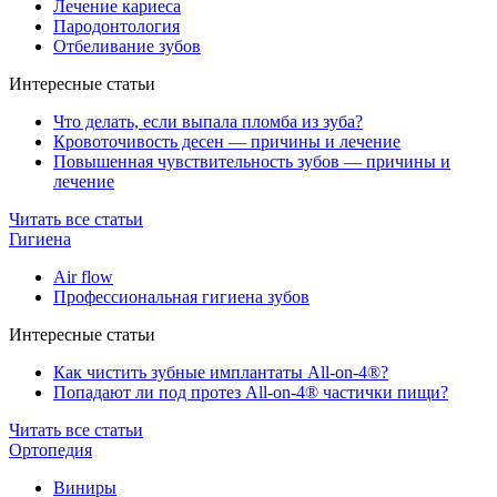
Лечение кариеса
Пародонтология
Отбеливание зубов
Интересные статьи
Что делать, если выпала пломба из зуба?
Кровоточивость десен — причины и лечение
Повышенная чувствительность зубов — причины и
лечение
Читать все статьи
Гигиена
Air flow
Профессиональная гигиена зубов
Интересные статьи
Как чистить зубные имплантаты All-on-4®?
Попадают ли под протез All-on-4® частички пищи?
Читать все статьи
Ортопедия
Виниры