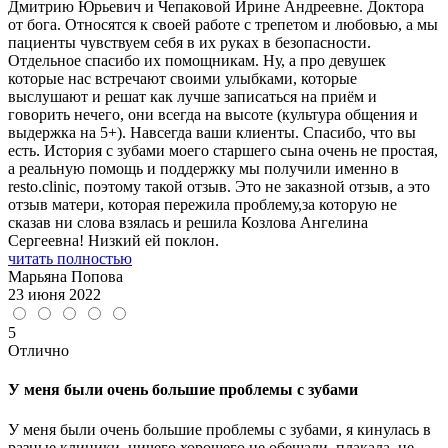
Дмитрию Юрьевич и Чепаковой Ирине Андреевне. Доктора
от бога. Относятся к своей работе с трепетом и любовью, а мы
пациенты чувствуем себя в их руках в безопасности.
Отдельное спасибо их помощникам. Ну, а про девушек
которые нас встречают своими улыбками, которые
выслушают и решат как лучше записаться на приём и
говорить нечего, они всегда на высоте (культура общения и
выдержка на 5+). Навсегда ваши клиенты. Спасибо, что вы
есть. История с зубами моего старшего сына очень не простая,
а реальную помощь и поддержку мы получили именно в
resto.clinic, поэтому такой отзыв. Это не заказной отзыв, а это
отзыв матери, которая пережила проблему,за которую не
сказав ни слова взялась и решила Козлова Ангелина
Сергеевна! Низкий ей поклон.
читать полностью
Марьяна Попова
23 июня 2022
5
Отлично
У меня были очень большие проблемы с зубами
У меня были очень большие проблемы с зубами, я кинулась в
разные клиники, ничего хорошего не обещали, плакала, не