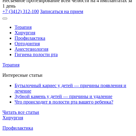
Несъёмное протезирование всей челюсти на 4 имплантатах за
1 день
+7 (3412) 312-100
Записаться на прием
Терапия
Хирургия
Профилактика
Ортодонтия
Анестезиология
Гигиена полости рта
Терапия
Интересные статьи
Бутылочный кариес у детей — причины появления и
лечение
Зубной камень у детей — причины и удаление
Что происходит в полости рта вашего ребенка?
Читать все статьи
Хирургия
Профилактика