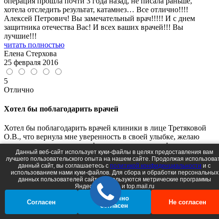
операция прошла почти 3 года назад, не писала раньше,
хотела отследить результат, катамнез… Все отлично!!!!
Алексей Петрович! Вы замечательный врач!!!!! И с днем
защитника отечества Вас! И всех ваших врачей!!! Вы
лучшие!!!
читать полностью
Елена Стерхова
25 февраля 2016
5
Отлично
Хотел бы поблагодарить врачей
Хотел бы поблагодарить врачей клиники в лице Третяковой
О.В., что вернула мне уверенность в своей улыбке, желаю
только процветания и профессионального роста!
Данный веб-сайт использует куки-файлы в целях предоставления вам
читать полностью
лучшего пользовательского опыта на нашем сайте. Продолжая использова
Николай
данный сайт, вы соглашаетесь c
политикой конфиденциальности
и с
14 мая 2015
использованием нами куки-файлов. Для сбора и обработки персональных
данных пользователей сайта используются метрические программы
Яндеск.Метрика и top.mail.ru
5
Частично
Отлично
Согласен
Не согласен
согласен
Желаю сохранить стремление