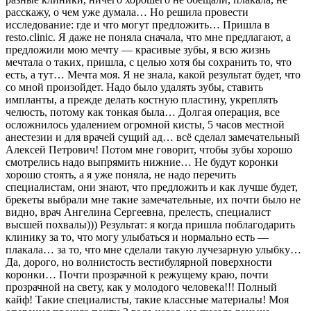
расскажу, о чем уже думала… Но решила провести
исследование: где и что могут предложить… Пришла в
resto.clinic. Я даже не поняла сначала, что мне предлагают, а
предложили мою мечту — красивые зубы, я всю жизнь
мечтала о таких, пришла, с целью хотя бы сохранить то, что
есть, а тут… Мечта моя. Я не знала, какой результат будет, что
со мной произойдет. Надо было удалять зубы, ставить
импланты, а прежде делать костную пластину, укреплять
челюсть, потому как тонкая была… Долгая операция, все
осложнилось удалением огромной кисты, 5 часов местной
анестезии и для врачей сущий ад… всё сделал замечательный
Алексей Петрович! Потом мне говорит, чтобы зубы хорошо
смотрелись надо выпрямить нижние… Не будут коронки
хорошо стоять, а я уже поняла, не надо перечить
специалистам, они знают, что предложить и как лучше будет,
брекеты выбрали мне такие замечательные, их почти было не
видно, врач Ангелина Сергеевна, прелесть, специалист
высшей похвалы))) Результат: я когда пришла поблагодарить
клинику за то, что могу улыбаться и нормально есть —
плакала… за то, что мне сделали такую лучезарную улыбку…
Да, дорого, но волнистость вестибулярной поверхности
коронки… Почти прозрачной к режущему краю, почти
прозрачной на свету, как у молодого человека!!! Полный
кайф! Такие специалисты, такие классные материалы! Моя