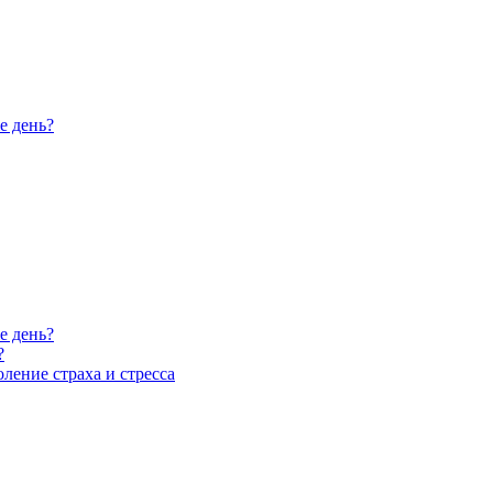
е день?
е день?
?
ление страха и стресса