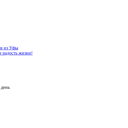
ов из Уфы
и радость жизни!
 день