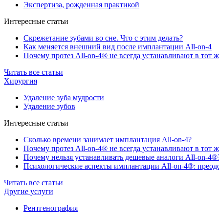
Экспертиза, рожденная практикой
Интересные статьи
Скрежетание зубами во сне. Что с этим делать?
Как меняется внешний вид после имплантации All-on-4
Почему протез All-on-4® не всегда устанавливают в тот ж
Читать все статьи
Хирургия
Удаление зуба мудрости
Удаление зубов
Интересные статьи
Сколько времени занимает имплантация All-on-4?
Почему протез All-on-4® не всегда устанавливают в тот ж
Почему нельзя устанавливать дешевые аналоги All-on-4®
Психологические аспекты имплантации All-on-4®: преодо
Читать все статьи
Другие услуги
Рентгенография