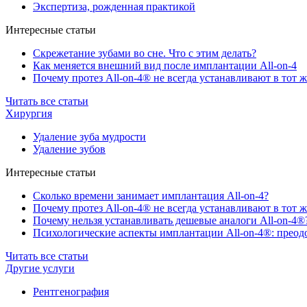
Экспертиза, рожденная практикой
Интересные статьи
Скрежетание зубами во сне. Что с этим делать?
Как меняется внешний вид после имплантации All-on-4
Почему протез All-on-4® не всегда устанавливают в тот ж
Читать все статьи
Хирургия
Удаление зуба мудрости
Удаление зубов
Интересные статьи
Сколько времени занимает имплантация All-on-4?
Почему протез All-on-4® не всегда устанавливают в тот ж
Почему нельзя устанавливать дешевые аналоги All-on-4®
Психологические аспекты имплантации All-on-4®: преодо
Читать все статьи
Другие услуги
Рентгенография