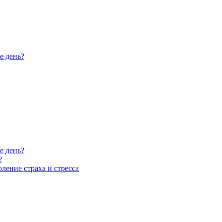
е день?
е день?
?
ление страха и стресса