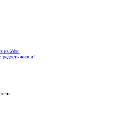
ов из Уфы
и радость жизни!
 день