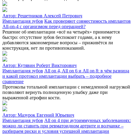
Автор:
Решетников Алексей Петрович
Имплантация зубов
Как проверяют совместимость имплантов
All-on-4 с организмом перед операцией?
Решение об имплантации «всё на четырёх» принимается
быстро: отсутствие зубов беспокоит годами, а к нему
добавляются закономерные вопросы – приживётся ли
конструкция, нет ли противопоказаний.
Автор:
Кутявин Роберт Викторович
Имплантация зубов
All on 4, All on 6 и All on 8: в чём разница
и какой протокол имплантации выбрать – подробное
сравнение
Протоколы тотальной имплантации с немедленной нагрузкой
позволяют вернуть полноценную улыбку даже при
выраженной атрофии кости.
Автор:
Мазурок Евгений Юрьевич
Имплантация зубов
All on 4 при аутоиммунных заболеваниях:
можно ли ставить при ревматоидном артрите и волчанке –
разбираем риски и условия успешной имплантации