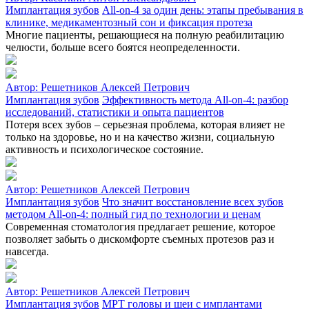
Имплантация зубов
All-on-4 за один день: этапы пребывания в
клинике, медикаментозный сон и фиксация протеза
Многие пациенты, решающиеся на полную реабилитацию
челюсти, больше всего боятся неопределенности.
Автор:
Решетников Алексей Петрович
Имплантация зубов
Эффективность метода All-on-4: разбор
исследований, статистики и опыта пациентов
Потеря всех зубов – серьезная проблема, которая влияет не
только на здоровье, но и на качество жизни, социальную
активность и психологическое состояние.
Автор:
Решетников Алексей Петрович
Имплантация зубов
Что значит восстановление всех зубов
методом All-on-4: полный гид по технологии и ценам
Современная стоматология предлагает решение, которое
позволяет забыть о дискомфорте съемных протезов раз и
навсегда.
Автор:
Решетников Алексей Петрович
Имплантация зубов
МРТ головы и шеи с имплантами