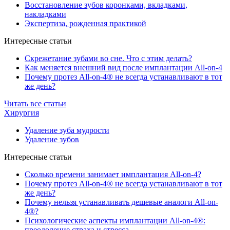
Восстановление зубов коронками, вкладками,
накладками
Экспертиза, рожденная практикой
Интересные статьи
Скрежетание зубами во сне. Что с этим делать?
Как меняется внешний вид после имплантации All-on-4
Почему протез All-on-4® не всегда устанавливают в тот
же день?
Читать все статьи
Хирургия
Удаление зуба мудрости
Удаление зубов
Интересные статьи
Сколько времени занимает имплантация All-on-4?
Почему протез All-on-4® не всегда устанавливают в тот
же день?
Почему нельзя устанавливать дешевые аналоги All-on-
4®?
Психологические аспекты имплантации All-on-4®:
преодоление страха и стресса