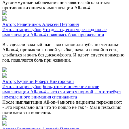
Аутоиммунные заболевания не являются абсолютным
противопоказанием к имплантации All-on-4.
Автор:
Решетников Алексей Петрович
Имплантация зубов
Что делать, если через год после
имплантации All-on-4 появилась боль при жевании
Вы сделали важный шаг – восстановили зубы по методике
All‑on‑4, привыкли к новой улыбке, начали спокойно есть,
улыбаться и жить без дискомфорта. И вдруг, спустя примерно
год, появляется боль при жевании.
Автор:
Кутявин Роберт Викторович
Имплантация зубов
Боль, отек и онемение после
имплантации All-on-4 – что считается нормой, а что требует
немедленного внимания специалиста
После имплантации All-on-4 многие пациенты переживают:
«Это нормально или что-то пошло не так?» Мы в resto.clinic
понимаем эти волнения.