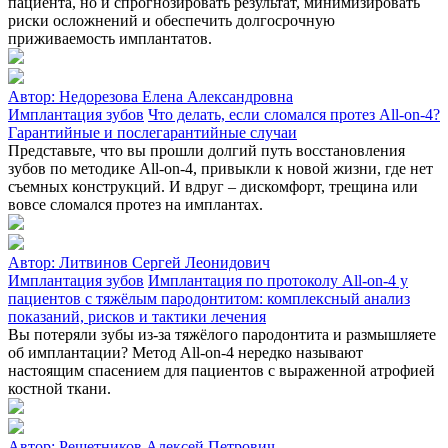
пациента, но и спрогнозировать результат, минимизировать
риски осложнений и обеспечить долгосрочную
приживаемость имплантатов.
Автор:
Недорезова Елена Александровна
Имплантация зубов
Что делать, если сломался протез All-on-4?
Гарантийные и послегарантийные случаи
Представьте, что вы прошли долгий путь восстановления
зубов по методике All-on-4, привыкли к новой жизни, где нет
съемных конструкций. И вдруг – дискомфорт, трещина или
вовсе сломался протез на имплантах.
Автор:
Литвинов Сергей Леонидович
Имплантация зубов
Имплантация по протоколу All-on-4 у
пациентов с тяжёлым пародонтитом: комплексный анализ
показаний, рисков и тактики лечения
Вы потеряли зубы из‑за тяжёлого пародонтита и размышляете
об имплантации? Метод All‑on‑4 нередко называют
настоящим спасением для пациентов с выраженной атрофией
костной ткани.
Автор:
Решетников Алексей Петрович