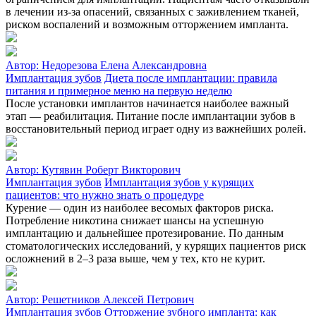
в лечении из-за опасений, связанных с заживлением тканей,
риском воспалений и возможным отторжением импланта.
Автор:
Недорезова Елена Александровна
Имплантация зубов
Диета после имплантации: правила
питания и примерное меню на первую неделю
После установки имплантов начинается наиболее важный
этап — реабилитация. Питание после имплантации зубов в
восстановительный период играет одну из важнейших ролей.
Автор:
Кутявин Роберт Викторович
Имплантация зубов
Имплантация зубов у курящих
пациентов: что нужно знать о процедуре
Курение — один из наиболее весомых факторов риска.
Потребление никотина снижает шансы на успешную
имплантацию и дальнейшее протезирование. По данным
стоматологических исследований, у курящих пациентов риск
осложнений в 2–3 раза выше, чем у тех, кто не курит.
Автор:
Решетников Алексей Петрович
Имплантация зубов
Отторжение зубного импланта: как