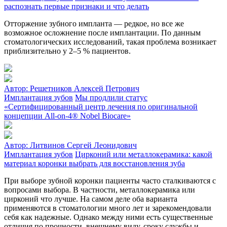
распознать первые признаки и что делать
Отторжение зубного импланта — редкое, но все же
возможное осложнение после имплантации. По данным
стоматологических исследований, такая проблема возникает
приблизительно у 2–5 % пациентов.
Автор:
Решетников Алексей Петрович
Имплантация зубов
Мы продлили статус
«Сертифицированный центр лечения по оригинальной
концепции All-on-4® Nobel Biocare»
Автор:
Литвинов Сергей Леонидович
Имплантация зубов
Цирконий или металлокерамика: какой
материал коронки выбрать для восстановления зуба
При выборе зубной коронки пациенты часто сталкиваются с
вопросами выбора. В частности, металлокерамика или
цирконий что лучше. На самом деле оба варианта
применяются в стоматологии много лет и зарекомендовали
себя как надежные. Однако между ними есть существенные
отличия по прочности, внешнему виду, сроку службы и