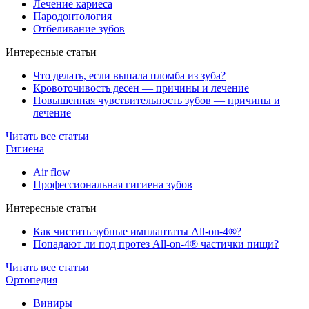
Лечение кариеса
Пародонтология
Отбеливание зубов
Интересные статьи
Что делать, если выпала пломба из зуба?
Кровоточивость десен — причины и лечение
Повышенная чувствительность зубов — причины и
лечение
Читать все статьи
Гигиена
Air flow
Профессиональная гигиена зубов
Интересные статьи
Как чистить зубные имплантаты All-on-4®?
Попадают ли под протез All-on-4® частички пищи?
Читать все статьи
Ортопедия
Виниры