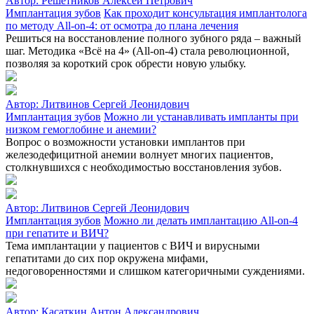
Автор:
Решетников Алексей Петрович
Имплантация зубов
Как проходит консультация имплантолога
по методу All‑on‑4: от осмотра до плана лечения
Решиться на восстановление полного зубного ряда – важный
шаг. Методика «Всё на 4» (All-on-4) стала революционной,
позволяя за короткий срок обрести новую улыбку.
Автор:
Литвинов Сергей Леонидович
Имплантация зубов
Можно ли устанавливать импланты при
низком гемоглобине и анемии?
Вопрос о возможности установки имплантов при
железодефицитной анемии волнует многих пациентов,
столкнувшихся с необходимостью восстановления зубов.
Автор:
Литвинов Сергей Леонидович
Имплантация зубов
Можно ли делать имплантацию All-on-4
при гепатите и ВИЧ?
Тема имплантации у пациентов с ВИЧ и вирусными
гепатитами до сих пор окружена мифами,
недоговоренностями и слишком категоричными суждениями.
Автор:
Касаткин Антон Александрович