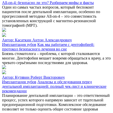
All‑on‑4: безопасно ли это? Разбираем мифы и факты
Один из самых частых вопросов, который беспокоит
пациентов после дентальной имплантации, особенно по
прогрессивной методике All-on-4 – это совместимость
установленных конструкций с магнитно-резонансной
томографией (МРТ).
Автор:
Касаткин Антон Александрович
Имплантация зубов
Как мы работаем с дентофобией:
протокол безопасного лечения во сне
Боязнь стоматолога – проблема, с которой сталкиваются
многие. Дентофобия мешает вовремя обращаться к врачу, а это
чревато серьёзными последствиями для здоровья.
Автор:
Кутявин Роберт Викторович
Имплантация зубов
Анализы и обследования перед
дентальной имплантацией: полный чек-лист и клинические
рекомендации
Планирование дентальной имплантации – это ответственный
процесс, успех которого напрямую зависит от тщательной
предоперационной подготовки. Комплексное обследование
позволяет не только оценить общее состояние здоровья