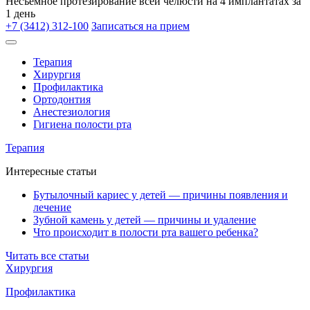
Несъёмное протезирование всей челюсти на 4 имплантатах за
1 день
+7 (3412) 312-100
Записаться на прием
Терапия
Хирургия
Профилактика
Ортодонтия
Анестезиология
Гигиена полости рта
Терапия
Интересные статьи
Бутылочный кариес у детей — причины появления и
лечение
Зубной камень у детей — причины и удаление
Что происходит в полости рта вашего ребенка?
Читать все статьи
Хирургия
Профилактика