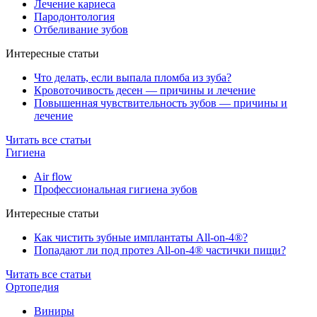
Лечение кариеса
Пародонтология
Отбеливание зубов
Интересные статьи
Что делать, если выпала пломба из зуба?
Кровоточивость десен — причины и лечение
Повышенная чувствительность зубов — причины и
лечение
Читать все статьи
Гигиена
Air flow
Профессиональная гигиена зубов
Интересные статьи
Как чистить зубные имплантаты All-on-4®?
Попадают ли под протез All-on-4® частички пищи?
Читать все статьи
Ортопедия
Виниры