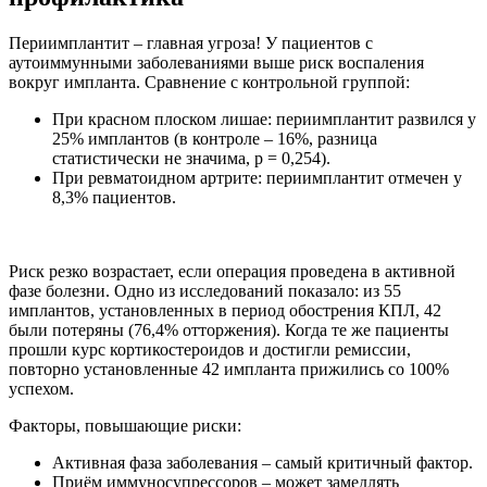
Периимплантит – главная угроза! У пациентов с
аутоиммунными заболеваниями выше риск воспаления
вокруг импланта. Сравнение с контрольной группой:
При красном плоском лишае: периимплантит развился у
25% имплантов (в контроле – 16%, разница
статистически не значима, p = 0,254).
При ревматоидном артрите: периимплантит отмечен у
8,3% пациентов.
Риск резко возрастает, если операция проведена в активной
фазе болезни. Одно из исследований показало: из 55
имплантов, установленных в период обострения КПЛ, 42
были потеряны (76,4% отторжения). Когда те же пациенты
прошли курс кортикостероидов и достигли ремиссии,
повторно установленные 42 импланта прижились со 100%
успехом.
Факторы, повышающие риски:
Активная фаза заболевания – самый критичный фактор.
Приём иммуносупрессоров – может замедлять