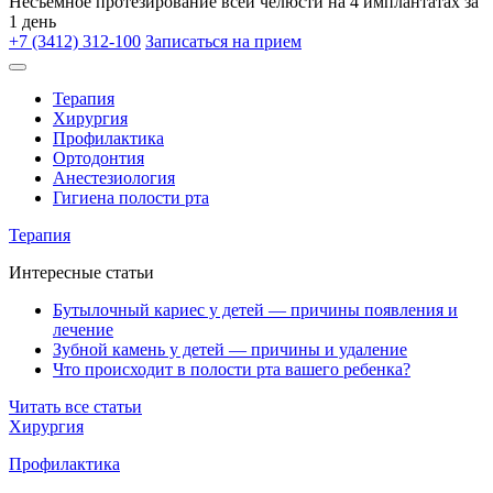
Несъёмное протезирование всей челюсти на 4 имплантатах за
1 день
+7 (3412) 312-100
Записаться на прием
Терапия
Хирургия
Профилактика
Ортодонтия
Анестезиология
Гигиена полости рта
Терапия
Интересные статьи
Бутылочный кариес у детей — причины появления и
лечение
Зубной камень у детей — причины и удаление
Что происходит в полости рта вашего ребенка?
Читать все статьи
Хирургия
Профилактика