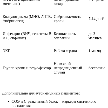
мочевина)
сахара
Коагулограмма (МНО, АЧТВ,
Свёртываемость
7-14 дней
фибриноген)
крови
Инфекции (ВИЧ, гепатиты B
Безопасность
до 3
и C, сифилис)
операции
месяцев
ЭКГ
Работа сердца
1 месяц
На всякий
Группа крови и резус-фактор
непредвиденный
бессрочно
случай
Дополнительно для аутоиммунных пациентов:
СОЭ и С-реактивный белок – маркеры системного
воспаления.