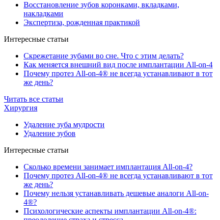
Восстановление зубов коронками, вкладками,
накладками
Экспертиза, рожденная практикой
Интересные статьи
Скрежетание зубами во сне. Что с этим делать?
Как меняется внешний вид после имплантации All-on-4
Почему протез All-on-4® не всегда устанавливают в тот
же день?
Читать все статьи
Хирургия
Удаление зуба мудрости
Удаление зубов
Интересные статьи
Сколько времени занимает имплантация All-on-4?
Почему протез All-on-4® не всегда устанавливают в тот
же день?
Почему нельзя устанавливать дешевые аналоги All-on-
4®?
Психологические аспекты имплантации All-on-4®:
преодоление страха и стресса