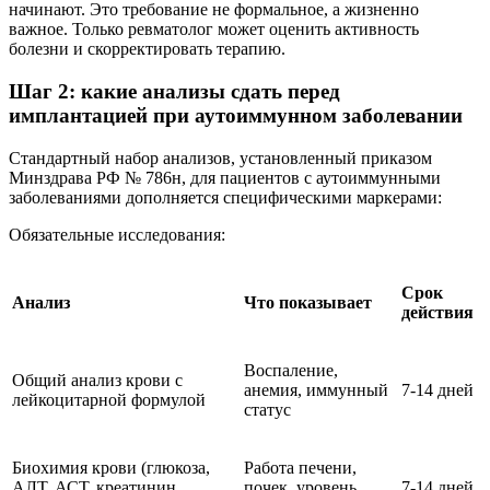
начинают. Это требование не формальное, а жизненно
важное. Только ревматолог может оценить активность
болезни и скорректировать терапию.
Шаг 2: какие анализы сдать перед
имплантацией при аутоиммунном заболевании
Стандартный набор анализов, установленный приказом
Минздрава РФ № 786н, для пациентов с аутоиммунными
заболеваниями дополняется специфическими маркерами:
Обязательные исследования:
Срок
Анализ
Что показывает
действия
Воспаление,
Общий анализ крови с
анемия, иммунный
7-14 дней
лейкоцитарной формулой
статус
Биохимия крови (глюкоза,
Работа печени,
АЛТ, АСТ, креатинин,
почек, уровень
7-14 дней