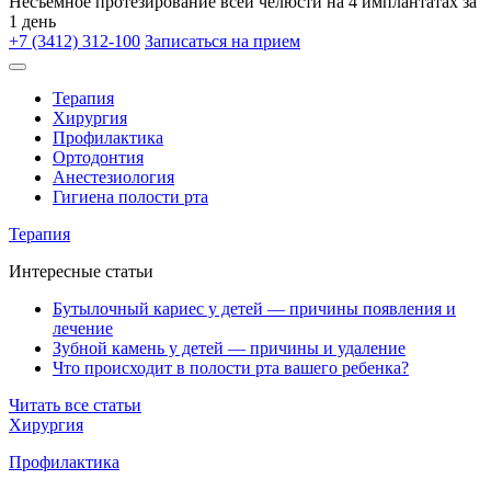
Несъёмное протезирование всей челюсти на 4 имплантатах за
1 день
+7 (3412) 312-100
Записаться на прием
Терапия
Хирургия
Профилактика
Ортодонтия
Анестезиология
Гигиена полости рта
Терапия
Интересные статьи
Бутылочный кариес у детей — причины появления и
лечение
Зубной камень у детей — причины и удаление
Что происходит в полости рта вашего ребенка?
Читать все статьи
Хирургия
Профилактика