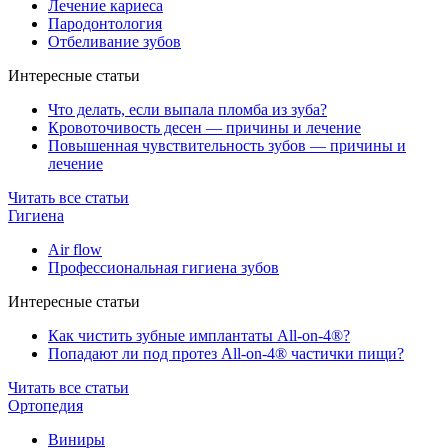
Лечение кариеса
Пародонтология
Отбеливание зубов
Интересные статьи
Что делать, если выпала пломба из зуба?
Кровоточивость десен — причины и лечение
Повышенная чувствительность зубов — причины и
лечение
Читать все статьи
Гигиена
Air flow
Профессиональная гигиена зубов
Интересные статьи
Как чистить зубные имплантаты All-on-4®?
Попадают ли под протез All-on-4® частички пищи?
Читать все статьи
Ортопедия
Виниры