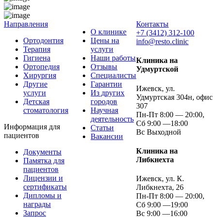
Направления
Контакты
О клинике
+7 (3412) 312-100
Ортодонтия
Цены на
info@resto.clinic
Терапия
услуги
Гигиена
Наши работы
Клиника на
Ортопедия
Отзывы
Удмуртской
Хирургия
Специалисты
Другие
Гарантии
Ижевск, ул.
услуги
Из других
Удмуртская 304н, офис
Детская
городов
307
стоматология
Научная
Пн-Пт 8:00 — 20:00,
деятельность
Сб 9:00 —18:00
Информация для
Статьи
Вс Выходной
пациентов
Вакансии
Клиника на
Документы
Либкнехта
Памятка для
пациентов
Лицензии и
Ижевск, ул. К.
сертификаты
Либкнехта, 26
Дипломы и
Пн-Пт 8:00 — 20:00,
награды
Сб 9:00 —19:00
Запрос
Вс 9:00 —16:00