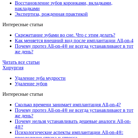
Восстановление зубов коронками, вкладками,
накладками
Экспертиза, рожденная практикой
Интересные статьи
Скрежетание зубами во сне. Что с этим делать?
Как меняется внешний вид после имплантации All-on-4
Почему протез All-on-4® не всегда устанавливают в тот
же день?
Читать все статьи
Хирургия
Удаление зуба мудрости
Удаление зубов
Интересные статьи
Сколько времени занимает имплантация All-on-4?
Почему протез All-on-4® не всегда устанавливают в тот
же день?
Почему нельзя устанавливать дешевые аналоги All-on-
4®?
Психологические аспекты имплантации All-on-4®:
преодоление страха и стресса