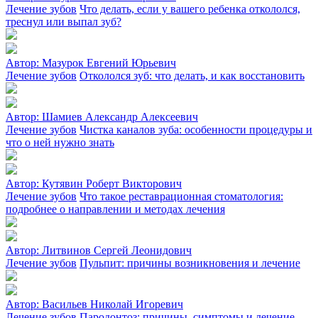
Лечение зубов
Что делать, если у вашего ребенка откололся,
треснул или выпал зуб?
Автор:
Мазурок Евгений Юрьевич
Лечение зубов
Откололся зуб: что делать, и как восстановить
Автор:
Шамиев Александр Алексеевич
Лечение зубов
Чистка каналов зуба: особенности процедуры и
что о ней нужно знать
Автор:
Кутявин Роберт Викторович
Лечение зубов
Что такое реставрационная стоматология:
подробнее о направлении и методах лечения
Автор:
Литвинов Сергей Леонидович
Лечение зубов
Пульпит: причины возникновения и лечение
Автор:
Васильев Николай Игоревич
Лечение зубов
Пародонтоз: причины, симптомы и лечение