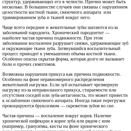
структур, удерживающих его в челюсти. Причин может быть
несколько. В большинстве случаев они связаны с нарушением
целостности костной ткани, связочного аппарата или
травмированием зуба и тканей вокруг него.
Чаще всего передние и жевательные зубы шатаются из-за
заболеваний пародонта. Хронический пародонтит —
наиболее частая причина подвижности. При этом
заболевании воспаление разрушает связки, удерживающие зуб
и окружающие ткани зуба. Затянувшийся воспалительный
процесс приводит к уменьшению объема костной ткани.
Особенно опасна скрытая форма, которая долго не вызывает
боли и прочих симптомов.
Возможны нарушения прикуса как причина подвижности.
Особенно на фоне неравномерного распределения
жевательной нагрузки. Если зуб испытывает чрезмерную
нагрузку из-за неправильного прикуса, стираемости или
отсутствия соседей или зуба-антагониста, это может привести
к ослаблению связочного аппарата. Иногда такие перегрузки
провоцируются бруксизмом — скрежетом зубов во сне.
Частая причина — воспаление вокруг корня. Наличие
хронической инфекции в корне зуба или рядом с ним
(например, гранулемы, кисты на фоне хронического