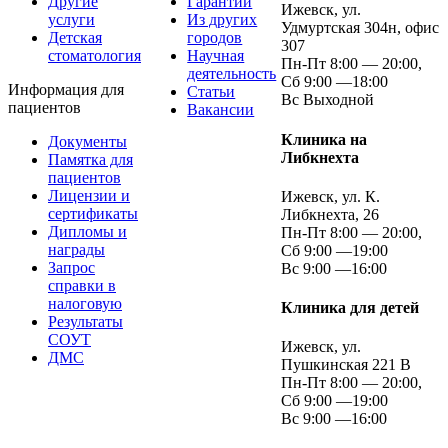
Другие
Гарантии
Ижевск, ул.
услуги
Из других
Удмуртская 304н, офис
Детская
городов
307
стоматология
Научная
Пн-Пт 8:00 — 20:00,
деятельность
Сб 9:00 —18:00
Информация для
Статьи
Вс Выходной
пациентов
Вакансии
Клиника на
Документы
Либкнехта
Памятка для
пациентов
Лицензии и
Ижевск, ул. К.
сертификаты
Либкнехта, 26
Дипломы и
Пн-Пт 8:00 — 20:00,
награды
Сб 9:00 —19:00
Запрос
Вс 9:00 —16:00
справки в
налоговую
Клиника для детей
Результаты
СОУТ
Ижевск, ул.
ДМС
Пушкинская 221 В
Пн-Пт 8:00 — 20:00,
Сб 9:00 —19:00
Вс 9:00 —16:00