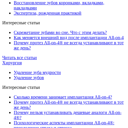
Восстановление зубов коронками, вкладками,
накладками
Экспертиза, рожденная практикой
Интересные статьи
Скрежетание зубами во сне. Что с этим делать?
Как меняется внешний вид после имплантации All-on-4
Почему протез All-on-4® не всегда устанавливают в тот
же день?
Читать все статьи
Хирургия
Удаление зуба мудрости
Удаление зубов
Интересные статьи
Сколько времени занимает имплантация All-on-4?
Почему протез All-on-4® не всегда устанавливают в тот
же день?
Почему нельзя устанавливать дешевые аналоги All-on-
4®?
Психологические аспекты имплантации All-on-4®:
преодоление страха и стресса