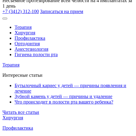
Несъёмное протезирование всей челюсти на 4 имплантатах за
1 день
+7 (3412) 312-100
Записаться на прием
Терапия
Хирургия
Профилактика
Ортодонтия
Анестезиология
Гигиена полости рта
Терапия
Интересные статьи
Бутылочный кариес у детей — причины появления и
лечение
Зубной камень у детей — причины и удаление
Что происходит в полости рта вашего ребенка?
Читать все статьи
Хирургия
Профилактика