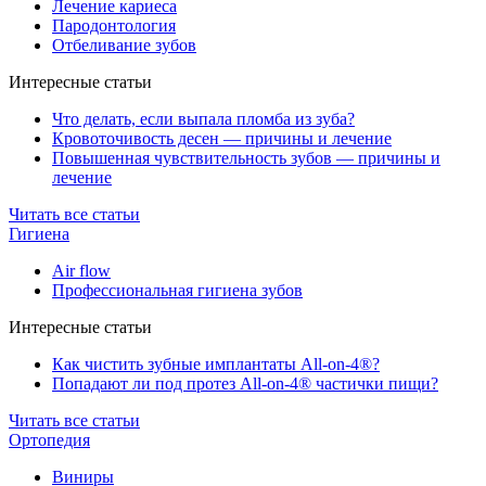
Лечение кариеса
Пародонтология
Отбеливание зубов
Интересные статьи
Что делать, если выпала пломба из зуба?
Кровоточивость десен — причины и лечение
Повышенная чувствительность зубов — причины и
лечение
Читать все статьи
Гигиена
Air flow
Профессиональная гигиена зубов
Интересные статьи
Как чистить зубные имплантаты All-on-4®?
Попадают ли под протез All-on-4® частички пищи?
Читать все статьи
Ортопедия
Виниры