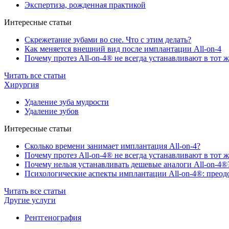
Экспертиза, рожденная практикой
Интересные статьи
Скрежетание зубами во сне. Что с этим делать?
Как меняется внешний вид после имплантации All-on-4
Почему протез All-on-4® не всегда устанавливают в тот ж
Читать все статьи
Хирургия
Удаление зуба мудрости
Удаление зубов
Интересные статьи
Сколько времени занимает имплантация All-on-4?
Почему протез All-on-4® не всегда устанавливают в тот ж
Почему нельзя устанавливать дешевые аналоги All-on-4®
Психологические аспекты имплантации All-on-4®: преодо
Читать все статьи
Другие услуги
Рентгенография