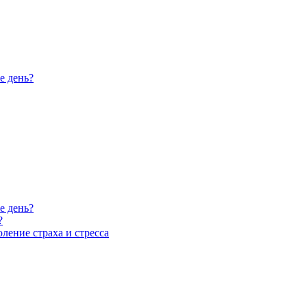
е день?
е день?
?
ление страха и стресса