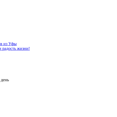
ов из Уфы
и радость жизни!
 день