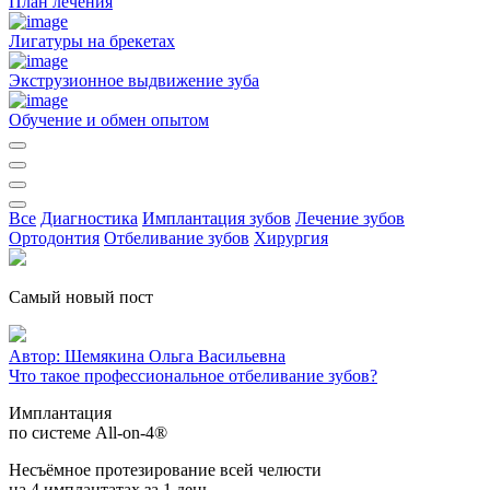
План лечения
Лигатуры на брекетах
Экструзионное выдвижение зуба
Обучение и обмен опытом
Все
Диагностика
Имплантация зубов
Лечение зубов
Ортодонтия
Отбеливание зубов
Хирургия
Самый новый пост
Автор:
Шемякина Ольга Васильевна
Что такое профессиональное отбеливание зубов?
Имплантация
по системе All-on-4®
Несъёмное протезирование всей челюсти
на 4 имплантатах за 1 день