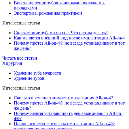
Восстановление зубов коронками, вкладками,
накладками
Экспертиза, рожденная практикой
Интересные статьи
Скрежетание зубами во сне. Что с этим делать?
Как меняется внешний вид после имплантации All-on-4
Почему протез All-on-4® не всегда устанавливают в тот
же день?
Читать все статьи
Хирургия
Удаление зуба мудрости
Удаление зубов
Интересные статьи
Сколько времени занимает имплантация All-on-4?
Почему протез All-on-4® не всегда устанавливают в тот
же день?
Почему нельзя устанавливать дешевые аналоги All-on-
4®?
Психологические аспекты имплантации All-on-4®:
преодоление страха и стресса