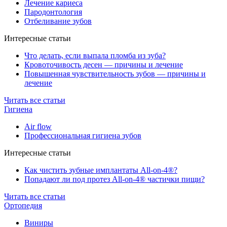
Лечение кариеса
Пародонтология
Отбеливание зубов
Интересные статьи
Что делать, если выпала пломба из зуба?
Кровоточивость десен — причины и лечение
Повышенная чувствительность зубов — причины и
лечение
Читать все статьи
Гигиена
Air flow
Профессиональная гигиена зубов
Интересные статьи
Как чистить зубные имплантаты All-on-4®?
Попадают ли под протез All-on-4® частички пищи?
Читать все статьи
Ортопедия
Виниры