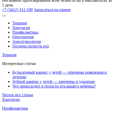
Несъёмное протезирование всей челюсти на 4 имплантатах за
1 день
+7 (3412) 312-100
Записаться на прием
Терапия
Хирургия
Профилактика
Ортодонтия
Анестезиология
Гигиена полости рта
Терапия
Интересные статьи
Бутылочный кариес у детей — причины появления и
лечение
Зубной камень у детей — причины и удаление
Что происходит в полости рта вашего ребенка?
Читать все статьи
Хирургия
Профилактика