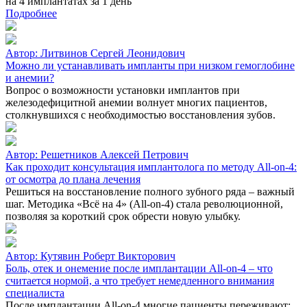
на 4 имплантатах за 1 день
Подробнее
Автор:
Литвинов Сергей Леонидович
Можно ли устанавливать импланты при низком гемоглобине
и анемии?
Вопрос о возможности установки имплантов при
железодефицитной анемии волнует многих пациентов,
столкнувшихся с необходимостью восстановления зубов.
Автор:
Решетников Алексей Петрович
Как проходит консультация имплантолога по методу All‑on‑4:
от осмотра до плана лечения
Решиться на восстановление полного зубного ряда – важный
шаг. Методика «Всё на 4» (All-on-4) стала революционной,
позволяя за короткий срок обрести новую улыбку.
Автор:
Кутявин Роберт Викторович
Боль, отек и онемение после имплантации All-on-4 – что
считается нормой, а что требует немедленного внимания
специалиста
После имплантации All-on-4 многие пациенты переживают: