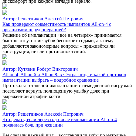
дискомфорт при каждом взгляде в зеркало.
Автор:
Решетников Алексей Петрович
Как проверяют совместимость имплантов All-on-4 с
организмом перед операцией?
Решение об имплантации «всё на четырёх» принимается
быстро: отсутствие зубов беспокоит годами, а к нему
добавляются закономерные вопросы – приживётся ли
конструкция, нет ли противопоказаний.
Автор:
Кутявин Роберт Викторович
All on 4, All on 6 и All on 8: в чём разница и какой протокол
имплантации выбрать – подробное сравнение
Протоколы тотальной имплантации с немедленной нагрузкой
позволяют вернуть полноценную улыбку даже при
выраженной атрофии кости.
Автор:
Решетников Алексей Петрович
Что делать, если через год после имплантации All-on-4
появилась боль при жевании
Вы сделали важный шаг – восстановили зубы по методике