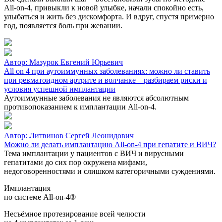
All‑on‑4, привыкли к новой улыбке, начали спокойно есть,
улыбаться и жить без дискомфорта. И вдруг, спустя примерно
год, появляется боль при жевании.
Автор:
Мазурок Евгений Юрьевич
All on 4 при аутоиммунных заболеваниях: можно ли ставить
при ревматоидном артрите и волчанке – разбираем риски и
условия успешной имплантации
Аутоиммунные заболевания не являются абсолютным
противопоказанием к имплантации All-on-4.
Автор:
Литвинов Сергей Леонидович
Можно ли делать имплантацию All-on-4 при гепатите и ВИЧ?
Тема имплантации у пациентов с ВИЧ и вирусными
гепатитами до сих пор окружена мифами,
недоговоренностями и слишком категоричными суждениями.
Имплантация
по системе All-on-4®
Несъёмное протезирование всей челюсти