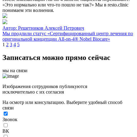
«Это нормально или что-то пошло не так?» Мы в resto.clinic
понимаем эти волнения.
Автор:
Решетников Алексей Петрович
Мы продлили статус «Сертифицированный центр лечения по
оригинальной концепции All-on-4® Nobel Biocare»
1
2
3
4
5
Записаться можно прямо сейчас
мы на связи
Изображения сотрудников публикуются
исключительно с их согласия
На осмотр или консультацию. Выберите удобный способ
связи
Звонок
ВК