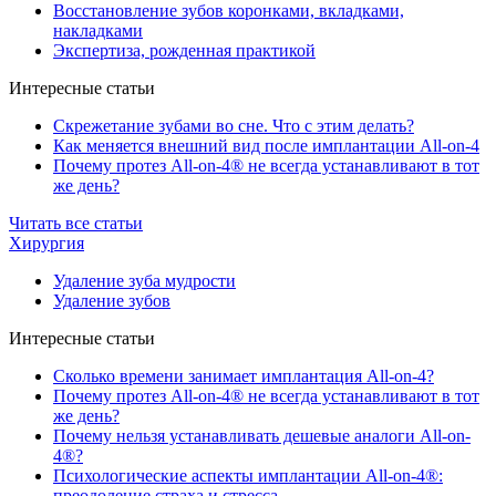
Восстановление зубов коронками, вкладками,
накладками
Экспертиза, рожденная практикой
Интересные статьи
Скрежетание зубами во сне. Что с этим делать?
Как меняется внешний вид после имплантации All-on-4
Почему протез All-on-4® не всегда устанавливают в тот
же день?
Читать все статьи
Хирургия
Удаление зуба мудрости
Удаление зубов
Интересные статьи
Сколько времени занимает имплантация All-on-4?
Почему протез All-on-4® не всегда устанавливают в тот
же день?
Почему нельзя устанавливать дешевые аналоги All-on-
4®?
Психологические аспекты имплантации All-on-4®:
преодоление страха и стресса