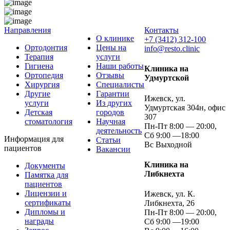
Направления
Контакты
О клинике
+7 (3412) 312-100
Ортодонтия
Цены на
info@resto.clinic
Терапия
услуги
Гигиена
Наши работы
Клиника на
Ортопедия
Отзывы
Удмуртской
Хирургия
Специалисты
Другие
Гарантии
Ижевск, ул.
услуги
Из других
Удмуртская 304н, офис
Детская
городов
307
стоматология
Научная
Пн-Пт 8:00 — 20:00,
деятельность
Сб 9:00 —18:00
Информация для
Статьи
Вс Выходной
пациентов
Вакансии
Клиника на
Документы
Либкнехта
Памятка для
пациентов
Лицензии и
Ижевск, ул. К.
сертификаты
Либкнехта, 26
Дипломы и
Пн-Пт 8:00 — 20:00,
награды
Сб 9:00 —19:00