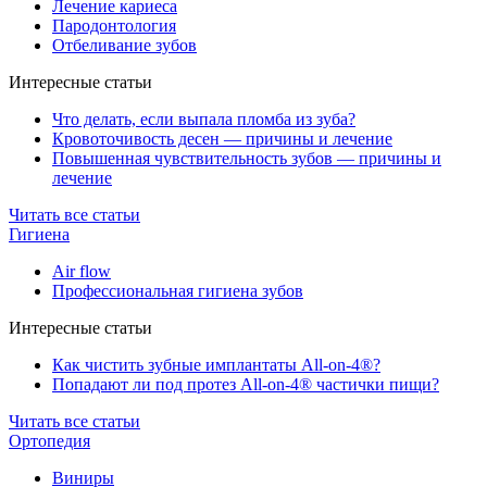
Лечение кариеса
Пародонтология
Отбеливание зубов
Интересные статьи
Что делать, если выпала пломба из зуба?
Кровоточивость десен — причины и лечение
Повышенная чувствительность зубов — причины и
лечение
Читать все статьи
Гигиена
Air flow
Профессиональная гигиена зубов
Интересные статьи
Как чистить зубные имплантаты All-on-4®?
Попадают ли под протез All-on-4® частички пищи?
Читать все статьи
Ортопедия
Виниры