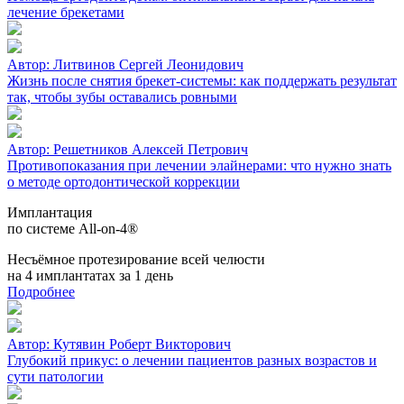
лечение брекетами
Автор:
Литвинов Сергей Леонидович
Жизнь после снятия брекет-системы: как поддержать результат
так, чтобы зубы оставались ровными
Автор:
Решетников Алексей Петрович
Противопоказания при лечении элайнерами: что нужно знать
о методе ортодонтической коррекции
Имплантация
по системе All-on-4®
Несъёмное протезирование всей челюсти
на 4 имплантатах за 1 день
Подробнее
Автор:
Кутявин Роберт Викторович
Глубокий прикус: о лечении пациентов разных возрастов и
сути патологии