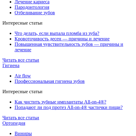
Лечение кариеса
Пародонтология
Отбеливание зубов
Интересные статьи
Что делать, если выпала пломба из зуба?
Кровоточивость десен — причины и лечение
Повышенная чувствительность зубов — причины и
лечение
Читать все статьи
Гигиена
Air flow
Профессиональная гигиена зубов
Интересные статьи
Как чистить зубные имплантаты All-on-4®?
Попадают ли под протез All-on-4® частички пищи?
Читать все статьи
Ортопедия
Виниры