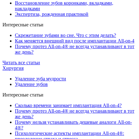
Восстановление зубов коронками, вкладками,
накладками
Экспертиза, рожденная практикой
Интересные статьи
Скрежетание зубами во сне. Что с этим делать?
Как меняется внешний вид после имплантации All-on-4
Почему протез All-on-4® не всегда устанавливают в тот
же день?
Читать все статьи
Хирургия
Удаление зуба мудрости
Удаление зубов
Интересные статьи
Сколько времени занимает имплантация All-on-4?
Почему протез All-on-4® не всегда устанавливают в тот
же день?
Почему нельзя устанавливать дешевые аналоги All-on-
4®?
Психологические аспекты имплантации All-on-4®:
преодоление страха и стресса