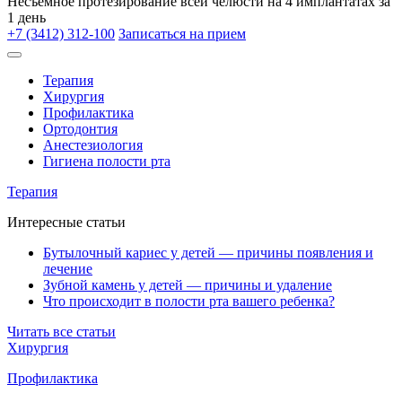
Несъёмное протезирование всей челюсти на 4 имплантатах за
1 день
+7 (3412) 312-100
Записаться на прием
Терапия
Хирургия
Профилактика
Ортодонтия
Анестезиология
Гигиена полости рта
Терапия
Интересные статьи
Бутылочный кариес у детей — причины появления и
лечение
Зубной камень у детей — причины и удаление
Что происходит в полости рта вашего ребенка?
Читать все статьи
Хирургия
Профилактика