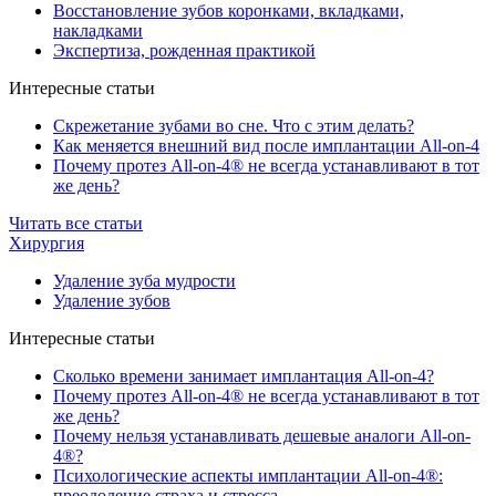
Восстановление зубов коронками, вкладками,
накладками
Экспертиза, рожденная практикой
Интересные статьи
Скрежетание зубами во сне. Что с этим делать?
Как меняется внешний вид после имплантации All-on-4
Почему протез All-on-4® не всегда устанавливают в тот
же день?
Читать все статьи
Хирургия
Удаление зуба мудрости
Удаление зубов
Интересные статьи
Сколько времени занимает имплантация All-on-4?
Почему протез All-on-4® не всегда устанавливают в тот
же день?
Почему нельзя устанавливать дешевые аналоги All-on-
4®?
Психологические аспекты имплантации All-on-4®:
преодоление страха и стресса