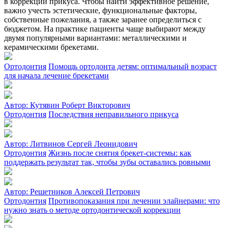
в коррекции прикуса. Чтобы найти эффективное решение,
важно учесть эстетические, функциональные факторы,
собственные пожелания, а также заранее определиться с
бюджетом. На практике пациенты чаще выбирают между
двумя популярными вариантами: металлическими и
керамическими брекетами.
Ортодонтия
Помощь ортодонта детям: оптимальный возраст
для начала лечение брекетами
Автор:
Кутявин Роберт Викторович
Ортодонтия
Последствия неправильного прикуса
Автор:
Литвинов Сергей Леонидович
Ортодонтия
Жизнь после снятия брекет-системы: как
поддержать результат так, чтобы зубы оставались ровными
Автор:
Решетников Алексей Петрович
Ортодонтия
Противопоказания при лечении элайнерами: что
нужно знать о методе ортодонтической коррекции