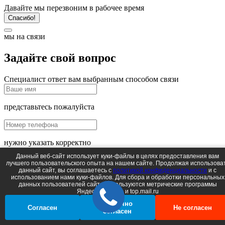
Давайте мы перезвоним в рабочее время
Спасибо!
мы на связи
Задайте свой вопрос
Специалист ответ вам выбранным способом связи
представьтесь пожалуйста
нужно указать корректно
Данный веб-сайт использует куки-файлы в целях предоставления вам
лучшего пользовательского опыта на нашем сайте. Продолжая использова
данный сайт, вы соглашаетесь c
политикой конфиденциальности
и с
использованием нами куки-файлов. Для сбора и обработки персональных
данных пользователей сайта используются метрические программы
Введите код с картинки*
Яндеск.Метрика и top.mail.ru
Частично
Согласен
Не согласен
согласен