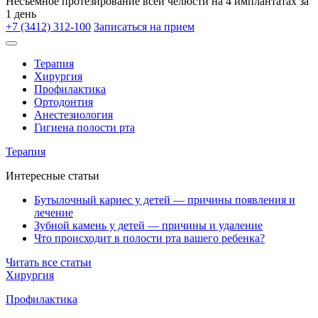
Несъёмное протезирование всей челюсти на 4 имплантатах за
1 день
+7 (3412) 312-100
Записаться на прием
Терапия
Хирургия
Профилактика
Ортодонтия
Анестезиология
Гигиена полости рта
Терапия
Интересные статьи
Бутылочный кариес у детей — причины появления и
лечение
Зубной камень у детей — причины и удаление
Что происходит в полости рта вашего ребенка?
Читать все статьи
Хирургия
Профилактика