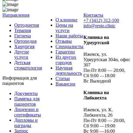
Направления
Контакты
О клинике
+7 (3412) 312-100
Ортодонтия
Цены на
info@resto.clinic
Терапия
услуги
Гигиена
Наши работы
Клиника на
Ортопедия
Отзывы
Удмуртской
Хирургия
Специалисты
Другие
Гарантии
Ижевск, ул.
услуги
Из других
Удмуртская 304н, офис
Детская
городов
307
стоматология
Научная
Пн-Пт 8:00 — 20:00,
деятельность
Сб 9:00 —18:00
Информация для
Статьи
Вс Выходной
пациентов
Вакансии
Клиника на
Документы
Либкнехта
Памятка для
пациентов
Лицензии и
Ижевск, ул. К.
сертификаты
Либкнехта, 26
Дипломы и
Пн-Пт 8:00 — 20:00,
награды
Сб 9:00 —19:00
Запрос
Вс 9:00 —16:00