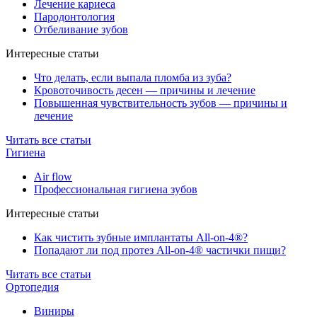
Лечение кариеса
Пародонтология
Отбеливание зубов
Интересные статьи
Что делать, если выпала пломба из зуба?
Кровоточивость десен — причины и лечение
Повышенная чувствительность зубов — причины и
лечение
Читать все статьи
Гигиена
Air flow
Профессиональная гигиена зубов
Интересные статьи
Как чистить зубные имплантаты All-on-4®?
Попадают ли под протез All-on-4® частички пищи?
Читать все статьи
Ортопедия
Виниры