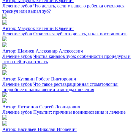
Автор:
Мазурок Евгений Юрьевич
Лечение зубов
Что делать, если у вашего ребенка откололся,
треснул или выпал зуб?
Автор:
Мазурок Евгений Юрьевич
Лечение зубов
Откололся зуб: что делать, и как восстановить
Автор:
Шамиев Александр Алексеевич
Лечение зубов
Чистка каналов зуба: особенности процедуры и
что о ней нужно знать
Автор:
Кутявин Роберт Викторович
Лечение зубов
Что такое реставрационная стоматология:
подробнее о направлении и методах лечения
Автор:
Литвинов Сергей Леонидович
Лечение зубов
Пульпит: причины возникновения и лечение
Автор:
Васильев Николай Игоревич