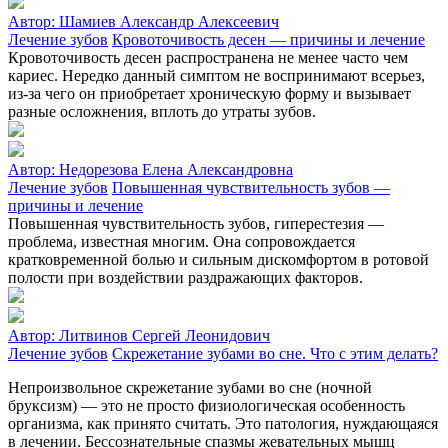
Автор:
Шамиев Александр Алексеевич
Лечение зубов
Кровоточивость десен — причины и лечение
Кровоточивость десен распространена не менее часто чем
кариес. Нередко данный симптом не воспринимают всерьез,
из-за чего он приобретает хроническую форму и вызывает
разные осложнения, вплоть до утраты зубов.
Автор:
Недорезова Елена Александровна
Лечение зубов
Повышенная чувствительность зубов —
причины и лечение
Повышенная чувствительность зубов, гиперестезия —
проблема, известная многим. Она сопровождается
кратковременной болью и сильным дискомфортом в ротовой
полости при воздействии раздражающих факторов.
Автор:
Литвинов Сергей Леонидович
Лечение зубов
Скрежетание зубами во сне. Что с этим делать?
Непроизвольное скрежетание зубами во сне (ночной
бруксизм) — это не просто физиологическая особенность
организма, как принято считать. Это патология, нуждающаяся
в лечении. Бессознательные спазмы жевательных мышц