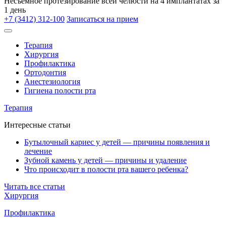
Несъёмное протезирование всей челюсти на 4 имплантатах за
1 день
+7 (3412) 312-100
Записаться на прием
Терапия
Хирургия
Профилактика
Ортодонтия
Анестезиология
Гигиена полости рта
Терапия
Интересные статьи
Бутылочный кариес у детей — причины появления и
лечение
Зубной камень у детей — причины и удаление
Что происходит в полости рта вашего ребенка?
Читать все статьи
Хирургия
Профилактика