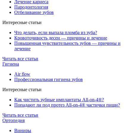
Лечение кариеса
Пародонтология
Отбеливание зубов
Интересные статьи
Что делать, если выпала пломба из зуба?
Кровоточивость десен — причины и лечение
Повышенная чувствительность зубов — причины и
лечение
Читать все статьи
Гигиена
Air flow
Профессиональная гигиена зубов
Интересные статьи
Как чистить зубные имплантаты All-on-4®?
Попадают ли под протез All-on-4® частички пищи?
Читать все статьи
Ортопедия
Виниры