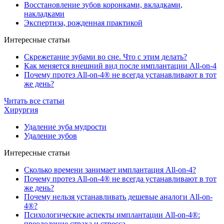
Восстановление зубов коронками, вкладками,
накладками
Экспертиза, рожденная практикой
Интересные статьи
Скрежетание зубами во сне. Что с этим делать?
Как меняется внешний вид после имплантации All-on-4
Почему протез All-on-4® не всегда устанавливают в тот
же день?
Читать все статьи
Хирургия
Удаление зуба мудрости
Удаление зубов
Интересные статьи
Сколько времени занимает имплантация All-on-4?
Почему протез All-on-4® не всегда устанавливают в тот
же день?
Почему нельзя устанавливать дешевые аналоги All-on-
4®?
Психологические аспекты имплантации All-on-4®:
преодоление страха и стресса