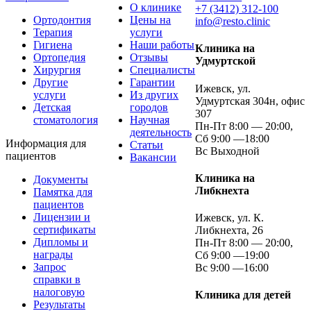
О клинике
+7 (3412) 312-100
Ортодонтия
Цены на
info@resto.clinic
Терапия
услуги
Гигиена
Наши работы
Клиника на
Ортопедия
Отзывы
Удмуртской
Хирургия
Специалисты
Другие
Гарантии
Ижевск, ул.
услуги
Из других
Удмуртская 304н, офис
Детская
городов
307
стоматология
Научная
Пн-Пт 8:00 — 20:00,
деятельность
Сб 9:00 —18:00
Информация для
Статьи
Вс Выходной
пациентов
Вакансии
Клиника на
Документы
Либкнехта
Памятка для
пациентов
Лицензии и
Ижевск, ул. К.
сертификаты
Либкнехта, 26
Дипломы и
Пн-Пт 8:00 — 20:00,
награды
Сб 9:00 —19:00
Запрос
Вс 9:00 —16:00
справки в
налоговую
Клиника для детей
Результаты