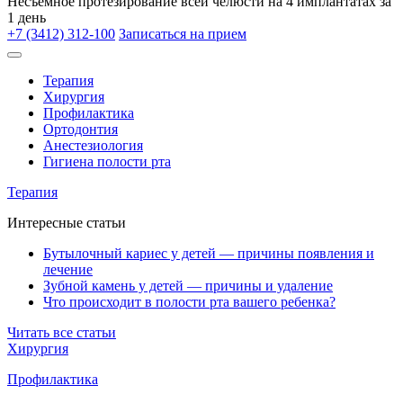
Несъёмное протезирование всей челюсти на 4 имплантатах за
1 день
+7 (3412) 312-100
Записаться на прием
Терапия
Хирургия
Профилактика
Ортодонтия
Анестезиология
Гигиена полости рта
Терапия
Интересные статьи
Бутылочный кариес у детей — причины появления и
лечение
Зубной камень у детей — причины и удаление
Что происходит в полости рта вашего ребенка?
Читать все статьи
Хирургия
Профилактика