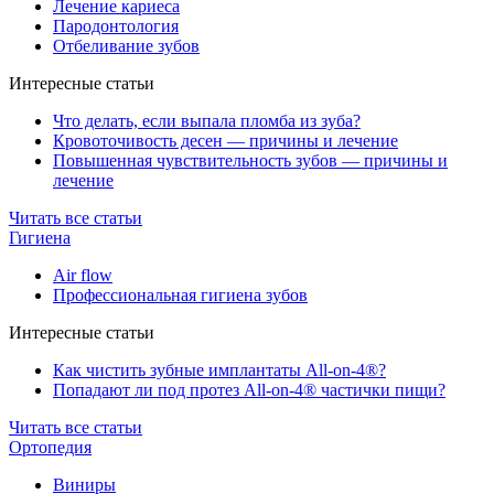
Лечение кариеса
Пародонтология
Отбеливание зубов
Интересные статьи
Что делать, если выпала пломба из зуба?
Кровоточивость десен — причины и лечение
Повышенная чувствительность зубов — причины и
лечение
Читать все статьи
Гигиена
Air flow
Профессиональная гигиена зубов
Интересные статьи
Как чистить зубные имплантаты All-on-4®?
Попадают ли под протез All-on-4® частички пищи?
Читать все статьи
Ортопедия
Виниры