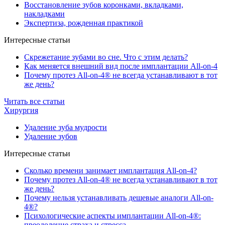
Восстановление зубов коронками, вкладками,
накладками
Экспертиза, рожденная практикой
Интересные статьи
Скрежетание зубами во сне. Что с этим делать?
Как меняется внешний вид после имплантации All-on-4
Почему протез All-on-4® не всегда устанавливают в тот
же день?
Читать все статьи
Хирургия
Удаление зуба мудрости
Удаление зубов
Интересные статьи
Сколько времени занимает имплантация All-on-4?
Почему протез All-on-4® не всегда устанавливают в тот
же день?
Почему нельзя устанавливать дешевые аналоги All-on-
4®?
Психологические аспекты имплантации All-on-4®:
преодоление страха и стресса