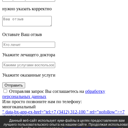
нужно указать корректно
Оставьте Ваш отзыв
Укажите лечащего доктора
Укажите оказанные услуги
Отправить
Отправляя запрос Вы соглашаетесь на
обработку
персональных данных
Или просто позвоните нам по телефону:
многоканальный
" data-bx-app-ex-href="tel:+7 (3412) 312-100 " rel="nofollow">+7
(3412) 312-100
Данный веб-сайт использует куки-файлы в целях предоставления вам
или напишите
лучшего пользовательского опыта на нашем сайте. Продолжая использова