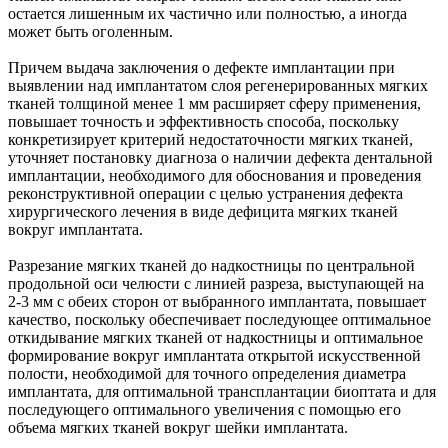
остается лишенным их частично или полностью, а иногда
может быть оголенным.
Причем выдача заключения о дефекте имплантации при
выявлении над имплантатом слоя регенерированных мягких
тканей толщиной менее 1 мм расширяет сферу применения,
повышает точность и эффективность способа, поскольку
конкретизирует критерий недостаточности мягких тканей,
уточняет постановку диагноза о наличии дефекта дентальной
имплантации, необходимого для обоснования и проведения
реконструктивной операции с целью устранения дефекта
хирургического лечения в виде дефицита мягких тканей
вокруг имплантата.
Разрезание мягких тканей до надкостницы по центральной
продольной оси челюсти с линией разреза, выступающей на
2-3 мм с обеих сторон от выбранного имплантата, повышает
качество, поскольку обеспечивает последующее оптимальное
откидывание мягких тканей от надкостницы и оптимальное
формирование вокруг имплантата открытой искусственной
полости, необходимой для точного определения диаметра
имплантата, для оптимальной трансплантации биоптата и для
последующего оптимального увеличения с помощью его
объема мягких тканей вокруг шейки имплантата.