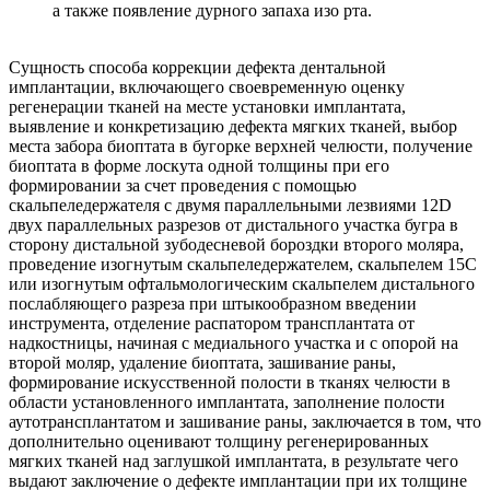
а также появление дурного запаха изо рта.
Сущность способа коррекции дефекта дентальной
имплантации, включающего своевременную оценку
регенерации тканей на месте установки имплантата,
выявление и конкретизацию дефекта мягких тканей, выбор
места забора биоптата в бугорке верхней челюсти, получение
биоптата в форме лоскута одной толщины при его
формировании за счет проведения с помощью
скальпеледержателя с двумя параллельными лезвиями 12D
двух параллельных разрезов от дистального участка бугра в
сторону дистальной зубодесневой бороздки второго моляра,
проведение изогнутым скальпеледержателем, скальпелем 15С
или изогнутым офтальмологическим скальпелем дистального
послабляющего разреза при штыкообразном введении
инструмента, отделение распатором трансплантата от
надкостницы, начиная с медиального участка и с опорой на
второй моляр, удаление биоптата, зашивание раны,
формирование искусственной полости в тканях челюсти в
области установленного имплантата, заполнение полости
аутотрансплантатом и зашивание раны, заключается в том, что
дополнительно оценивают толщину регенерированных
мягких тканей над заглушкой имплантата, в результате чего
выдают заключение о дефекте имплантации при их толщине