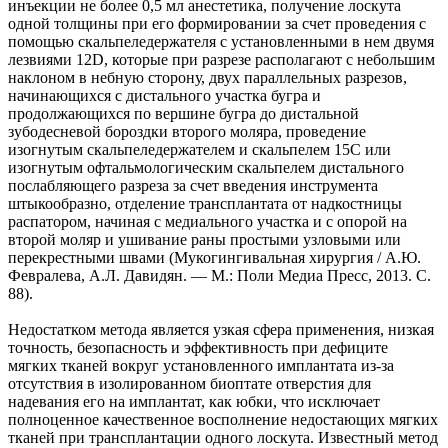
инъекции не более 0,5 мл анестетика, получение лоскута
одной толщины при его формировании за счет проведения с
помощью скальпеледержателя с установленными в нем двумя
лезвиями 12D, которые при разрезе располагают с небольшим
наклоном в небную сторону, двух параллельных разрезов,
начинающихся с дистального участка бугра и
продолжающихся по вершине бугра до дистальной
зубодесневой бороздки второго моляра, проведение
изогнутым скальпеледержателем и скальпелем 15С или
изогнутым офтальмологическим скальпелем дистального
послабляющего разреза за счет введения инструмента
штыкообразно, отделение трансплантата от надкостницы
распатором, начиная с медиального участка и с опорой на
второй моляр и ушивание раны простыми узловыми или
перекрестными швами (Мукогингивальная хирургия / А.Ю.
Февралева, А.Л. Давидян. — М.: Поли Медиа Пресс, 2013. С.
88).
Недостатком метода является узкая сфера применения, низкая
точность, безопасность и эффективность при дефиците
мягких тканей вокруг установленного имплантата из-за
отсутствия в изолированном биоптате отверстия для
надевания его на имплантат, как юбки, что исключает
полноценное качественное восполнение недостающих мягких
тканей при трансплантации одного лоскута. Известный метод