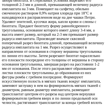
забора биоптата. В стерильных условиях вырезают его
толщиной 2-3 мм и длиной, превышающей величину радиуса
имплантата на 3 мм. Помещают на салфетку, обильно
смоченную раствором 0,9% натрия хлорида при 18°C и
находящуюся в расправленном виде на дне чашки Петри.
Удаляют эпителий, кусочки жира, капли крови и слюны с
биоптата. Придают биоптату форму равнобедренного
треугольника, основание которого имеет длину 3-4 мм, а
высота имеет размер, который на 2-3 мм превышает размер
радиуса имплантата. Производят вначале сквозной
поперечный разрез биоптата длиной, превышающей величину
радиуса имплантата на 1 мм. Разрез осуществляют в
направлении от основания в сторону вершины треугольника
по линии его высоты. Затем разрезают биоптат параллельно
его плоскости посередине его толщины от вершины в сторону
основания треугольника, завершая разрез на расстоянии 1-2
мм от основания. После этого расправляют образованные
листки плоскости треугольника до образования из них
фигуры ромба с гребнем посередине. Формируют
искусственную полость в мягких тканях вокруг имплантата,
заменяют заглушку в нем на формирователь мягких тканей с
диаметром, равным диаметру имплантата, размещают
трансплантат центром его разреза над центром верхушки
формирователя гребнем вверх и по линии продольной оси
челюсти, растягивают трансплантат за концы гребней вплоть