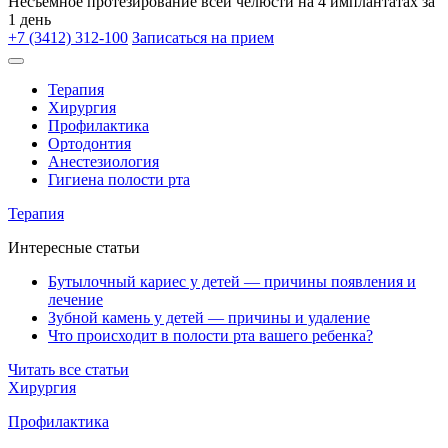
Несъёмное протезирование всей челюсти на 4 имплантатах за
1 день
+7 (3412) 312-100
Записаться на прием
Терапия
Хирургия
Профилактика
Ортодонтия
Анестезиология
Гигиена полости рта
Терапия
Интересные статьи
Бутылочный кариес у детей — причины появления и
лечение
Зубной камень у детей — причины и удаление
Что происходит в полости рта вашего ребенка?
Читать все статьи
Хирургия
Профилактика