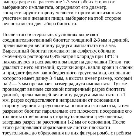
выводя разрез на расстояние 2-3 мм с обеих сторон от
выбранного имплантата, определяют его диаметр,
конкретизируют сторону челюсти с противопоказанным
участием ее в жевании пищи, выбирают на этой стороне
челюсти место для забора биоптата.
После этого в стерильных условиях вырезают
соединительнотканный биоптат толщиной 2-3 мм и длиной,
превышающей величину радиуса имплантата на 3 мм.
Вырезанный биоптат помещают на салфетку, обильно
смоченную раствором 0,9% натрия хлорида при 18°C и
находящуюся в расправленном виде на дне чашки Петри, где
удаляют с него эпителий, кусочки жира, капли крови и слюны
и придают форму равнобедренного треугольника, основание
которого имеет длину 3-4 мм, а высота имеет размер, который
на 2 — 3 мм превышает размер радиуса имплантата. Тут же
производят вначале сквозной поперечный разрез биоптата
длиной, превышающей величину радиуса имплантата на 1
мм, разрез осуществляют в направлении от основания в
сторону вершины треугольника по линии его высоты, затем
разрезают биоптат параллельно его плоскости посередине его
толщины от вершины в сторону основания треугольника,
завершая разрез на расстоянии 1-2 мм от основания. После
этого расправляют образованные листки плоскости
треугольника до образования из них фигуры ромба с гребнем