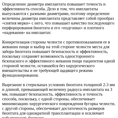
Определение диаметра имплантата повышает точность и
эффективность способа. Дело в том, что имплантаты
выпускаются с разными диаметрами, поэтому определение
величины диаметра имплантата представляет собой прообраз
«снятия мерки» с него, что повышает качество последующего
перфорирования биоптата и его «подгонки» и плотного
«надевания» на имплантат.
Конкретизация стороны челюсти с противопоказанием ее в
жевании пищи и выбор на этой стороне челюсти места для
забора биоптата повышает безопасность и эффективность,
поскольку сохраняет возможность одностороннего
безопасного и эффективного жевания пищи пациентом одной
стороной челюсти, оставшейся без хирургического
вмешательства и не требующей щадящего режима
функционирования.
Вырезание в стерильных условиях биоптата толщиной 2-3 мм
и длиной, превышающей величину радиуса имплантата на 3
мм, повышает безопасность, эффективность и точность
способа, поскольку, с одной стороны, обеспечивает
минимизацию хирургического повреждения бугорка челюсти,
с другой стороны, обеспечивает достаточность размеров
биоптата для однократной трансплантации и исключает
избыточность биопсии.