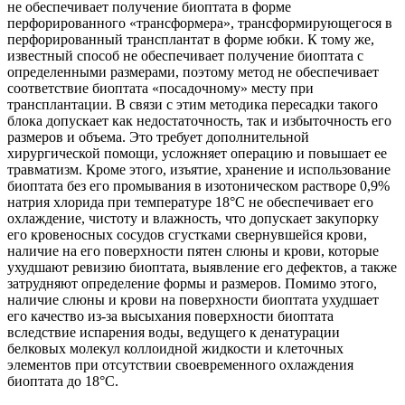
не обеспечивает получение биоптата в форме
перфорированного «трансформера», трансформирующегося в
перфорированный трансплантат в форме юбки. К тому же,
известный способ не обеспечивает получение биоптата с
определенными размерами, поэтому метод не обеспечивает
соответствие биоптата «посадочному» месту при
трансплантации. В связи с этим методика пересадки такого
блока допускает как недостаточность, так и избыточность его
размеров и объема. Это требует дополнительной
хирургической помощи, усложняет операцию и повышает ее
травматизм. Кроме этого, изъятие, хранение и использование
биоптата без его промывания в изотоническом растворе 0,9%
натрия хлорида при температуре 18°C не обеспечивает его
охлаждение, чистоту и влажность, что допускает закупорку
его кровеносных сосудов сгустками свернувшейся крови,
наличие на его поверхности пятен слюны и крови, которые
ухудшают ревизию биоптата, выявление его дефектов, а также
затрудняют определение формы и размеров. Помимо этого,
наличие слюны и крови на поверхности биоптата ухудшает
его качество из-за высыхания поверхности биоптата
вследствие испарения воды, ведущего к денатурации
белковых молекул коллоидной жидкости и клеточных
элементов при отсутствии своевременного охлаждения
биоптата до 18°C.