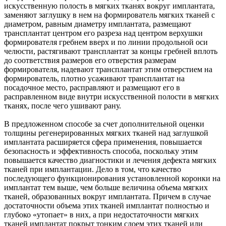
искусственную полость в мягких тканях вокруг имплантата,
заменяют заглушку в нем на формирователь мягких тканей с
диаметром, равным диаметру имплантата, размещают
трансплантат центром его разреза над центром верхушки
формирователя гребнем вверх и по линии продольной оси
челюсти, растягивают трансплантат за концы гребней вплоть
до соответствия размеров его отверстия размерам
формирователя, надевают трансплантат этим отверстием на
формирователь, плотно усаживают трансплантат на
посадочное место, расправляют и размещают его в
расправленном виде внутри искусственной полости в мягких
тканях, после чего ушивают рану.
В предложенном способе за счет дополнительной оценки
толщины регенерированных мягких тканей над заглушкой
имплантата расширяется сфера применения, повышается
безопасность и эффективность способа, поскольку этим
повышается качество диагностики и лечения дефекта мягких
тканей при имплантации. Дело в том, что качество
последующего функционирования установленной коронки на
имплантат тем выше, чем больше величина объема мягких
тканей, образованных вокруг имплантата. Причем в случае
достаточности объема этих тканей имплантат полностью и
глубоко «утопает» в них, а при недостаточности мягких
тканей имплантат покрыт тонким слоем этих тканей или