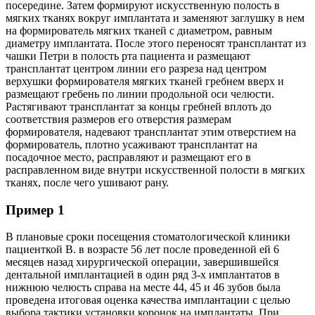
посередине. Затем формируют искусственную полость в
мягких тканях вокруг имплантата и заменяют заглушку в нем
на формирователь мягких тканей с диаметром, равным
диаметру имплантата. После этого переносят трансплантат из
чашки Петри в полость рта пациента и размещают
трансплантат центром линии его разреза над центром
верхушки формирователя мягких тканей гребнем вверх и
размещают гребень по линии продольной оси челюсти.
Растягивают трансплантат за концы гребней вплоть до
соответствия размеров его отверстия размерам
формирователя, надевают трансплантат этим отверстием на
формирователь, плотно усаживают трансплантат на
посадочное место, расправляют и размещают его в
расправленном виде внутри искусственной полости в мягких
тканях, после чего ушивают рану.
Пример 1
В плановые сроки посещения стоматологической клиники
пациенткой В. в возрасте 56 лет после проведенной ей 6
месяцев назад хирургической операции, завершившейся
дентальной имплантацией в один ряд 3-х имплантатов в
нижнюю челюсть справа на месте 44, 45 и 46 зубов была
проведена итоговая оценка качества имплантации с целью
выбора тактики установки коронок на имплантаты. При