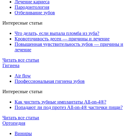
Лечение кариеса
Пародонтология
Отбеливание зубов
Интересные статьи
Что делать, если выпала пломба из зуба?
Кровоточивость десен — причины и лечение
Повышенная чувствительность зубов — причины и
лечение
Читать все статьи
Гигиена
Air flow
Профессиональная гигиена зубов
Интересные статьи
Как чистить зубные имплантаты All-on-4®?
Попадают ли под протез All-on-4® частички пищи?
Читать все статьи
Ортопедия
Виниры