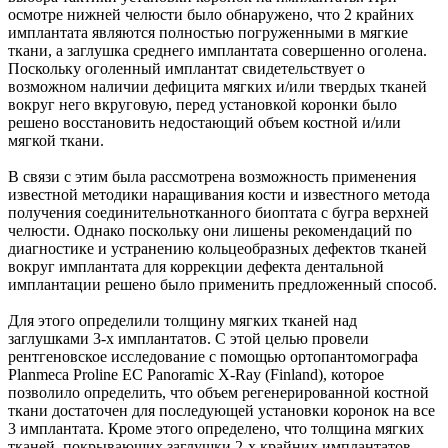
осмотре нижней челюсти было обнаружено, что 2 крайних
имплантата являются полностью погруженными в мягкие
ткани, а заглушка среднего имплантата совершенно оголена.
Поскольку оголенный имплантат свидетельствует о
возможном наличии дефицита мягких и/или твердых тканей
вокруг него вкруговую, перед установкой коронки было
решено восстановить недостающий объем костной и/или
мягкой ткани.
В связи с этим была рассмотрена возможность применения
известной методики наращивания кости и известного метода
получения соединительнотканного биоптата с бугра верхней
челюсти. Однако поскольку они лишены рекомендаций по
диагностике и устранению кольцеобразных дефектов тканей
вокруг имплантата для коррекции дефекта дентальной
имплантации решено было применить предложенный способ.
Для этого определили толщину мягких тканей над
заглушками 3-х имплантатов. С этой целью провели
рентгеновское исследование с помощью ортопантомографа
Planmeca Proline EC Panoramic X-Ray (Finland), которое
позволило определить, что объем регенерированной костной
ткани достаточен для последующей установки коронок на все
3 имплантата. Кроме этого определено, что толщина мягких
тканей, покрывающих заглушки 2-х крайних имплантатов,