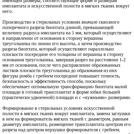
имеющей размеры, соответствующие форме и размерам
имплантата и искусственной полости в мягких тканях вокруг
него.
Производство в стерильных условиях вначале сквозного
поперечного разреза биоптата длиной, превышающей
величину радиуса имплантата на 1 мм, который осуществляют
в направлении от основания в сторону вершины
треугольника по линии его высоты, а затем производство
разреза биоптата, который осуществляют параллельно
плоскости посередине его толщины от вершины в сторону
основания треугольника, завершая разрез на расстоянии 1-2
мм от основания, после чего расправление образованных
листков плоскости треугольника до образования из них
фигуры ромба с гребнем посередине повышает точность,
безопасность и эффективность способа, поскольку
обеспечивает оптимальную трансформацию биоптата малой
площади в готовый трансплантат в форме юбки большей
(практически удвоенной) площади и с «нужными» размерами.
Формирование в стерильных условиях искусственной
полости в мягких тканях вокруг имплантата, замена заглушки
в нем на формирователь мягких тканей с диаметром, равным
диаметру имплантата, размещение трансплантата центром его
разреза над центром верхушки формирователя с гребнем,