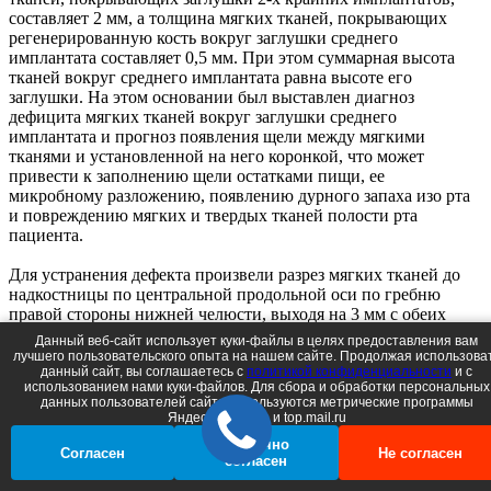
составляет 2 мм, а толщина мягких тканей, покрывающих
регенерированную кость вокруг заглушки среднего
имплантата составляет 0,5 мм. При этом суммарная высота
тканей вокруг среднего имплантата равна высоте его
заглушки. На этом основании был выставлен диагноз
дефицита мягких тканей вокруг заглушки среднего
имплантата и прогноз появления щели между мягкими
тканями и установленной на него коронкой, что может
привести к заполнению щели остатками пищи, ее
микробному разложению, появлению дурного запаха изо рта
и повреждению мягких и твердых тканей полости рта
пациента.
Для устранения дефекта произвели разрез мягких тканей до
надкостницы по центральной продольной оси по гребню
правой стороны нижней челюсти, выходя на 3 мм с обеих
сторон от среднего имплантата. Измерили диаметр
Данный веб-сайт использует куки-файлы в целях предоставления вам
имплантата, который оказался равен 4,3 мм. Поскольку все
лучшего пользовательского опыта на нашем сайте. Продолжая использова
данный сайт, вы соглашаетесь c
политикой конфиденциальности
и с
имплантаты были установлены с правой стороны челюсти,
использованием нами куки-файлов. Для сбора и обработки персональных
определили, что пациентке именно правой стороной челюсти
данных пользователей сайта используются метрические программы
противопоказано жевать пищу. В связи с этим выбрали на
Яндеск.Метрика и top.mail.ru
правой стороне верхней челюсти место для забора биоптата,
Частично
после чего в стерильных условиях с помощью
Согласен
Не согласен
согласен
скальпеледержателя с установленными двумя лезвиями