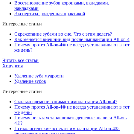
Восстановление зубов коронками, вкладками,
накладками
Экспертиза, рожденная практикой
Интересные статьи
Скрежетание зубами во сне. Что с этим делать?
Как меняется внешний вид после имплантации All-on-4
Почему протез All-on-4® не всегда устанавливают в тот
же день?
Читать все статьи
Хирургия
Удаление зуба мудрости
Удаление зубов
Интересные статьи
Сколько времени занимает имплантация All-on-4?
Почему протез All-on-4® не всегда устанавливают в тот
же день?
Почему нельзя устанавливать дешевые аналоги All-on-
4®?
Психологические аспекты имплантации All-on-4®:
преодоление страха и стресса