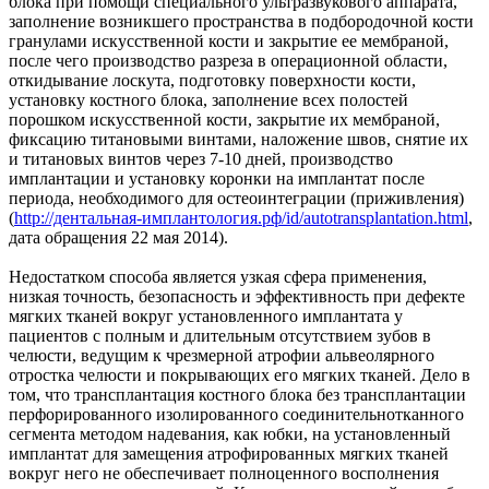
блока при помощи специального ультразвукового аппарата,
заполнение возникшего пространства в подбородочной кости
гранулами искусственной кости и закрытие ее мембраной,
после чего производство разреза в операционной области,
откидывание лоскута, подготовку поверхности кости,
установку костного блока, заполнение всех полостей
порошком искусственной кости, закрытие их мембраной,
фиксацию титановыми винтами, наложение швов, снятие их
и титановых винтов через 7-10 дней, производство
имплантации и установку коронки на имплантат после
периода, необходимого для остеоинтеграции (приживления)
(
http://дентальная-имплантология.рф/id/autotransplantation.html
,
дата обращения 22 мая 2014).
Недостатком способа является узкая сфера применения,
низкая точность, безопасность и эффективность при дефекте
мягких тканей вокруг установленного имплантата у
пациентов с полным и длительным отсутствием зубов в
челюсти, ведущим к чрезмерной атрофии альвеолярного
отростка челюсти и покрывающих его мягких тканей. Дело в
том, что трансплантация костного блока без трансплантации
перфорированного изолированного соединительнотканного
сегмента методом надевания, как юбки, на установленный
имплантат для замещения атрофированных мягких тканей
вокруг него не обеспечивает полноценного восполнения