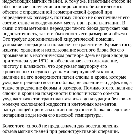
недостающих мягких тканей. К тому же, известный способ не
обеспечивает получение изолированного биологического
объекта с определенной геометрической формой при
определенных размерах, поэтому способ не обеспечивает его
соответствие «посадочному» месту при трансплантации. В
связи с этим методика пересадки такого блока допускает как
недостаточность, так и избыточность его размеров и объема.
Это требует дополнительной хирургической помощи,
усложняет операцию и повышает ее травматизм. Кроме этого,
изъятие, хранение и использование костного блока без его
промывания в изотоническом растворе 0,9% натрия хлорида
при температуре 18°C не обеспечивает его охлаждение,
чистоту и влажность, что допускает закупорку его
кровеносных сосудов сгустками свернувшейся крови,
наличие на его поверхности пятен слюны и крови, которые
ухудшают ревизию костного блока, выявление его дефектов, а
также определение формы и размеров. Помимо этого, наличие
слюны и крови на поверхности биологического объекта
ухудшает качество трансплантата из-за денатурации белковых
молекул коллоидной жидкости и клеточных элементов,
наступающей при высыхании поверхности блока вследствие
испарения воды из-за его высокой температуры.
Более того, способ не предназначен для восстановления
объема мягких тканей при реконструктивной операции.