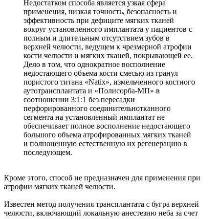
Недостатком способа является узкая сфера
применения, низкая точность, безопасность и
эффективность при дефиците мягких тканей
вокруг установленного имплантата у пациентов с
полным и длительным отсутствием зубов в
верхней челюсти, ведущем к чрезмерной атрофии
кости челюсти и мягких тканей, покрывающей ее.
Дело в том, что однократное восполнение
недостающего объема кости смесью из гранул
пористого титана «Natix», измельченного костного
аутотрансплантата и «Полисорба-МП» в
соотношении 3:1:1 без пересадки
перфорированного соединительнотканного
сегмента на установленный имплантат не
обеспечивает полное восполнение недостающего
большого объема атрофированных мягких тканей
и полноценную естественную их регенерацию в
последующем.
Кроме этого, способ не предназначен для применения при
атрофии мягких тканей челюсти.
Известен метод получения трансплантата с бугра верхней
челюсти, включающий локальную анестезию неба за счет