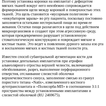
Поэтому установка коронки на имплантат с дефицитом
мягких тканей вокруг него неизбежно сопровождается
формированием щели между коронкой и поверхностью этих
тканей. Эта щель становится «мусорным полигоном» и
«инкубатором заразы» во рту пациента, поскольку постоянно
заполняется остатками нестерильной пищи во время ее
жевания. Остатки пищи разлагаются в щели под действием
микроорганизмов и создают при этом агрессивную среду,
которая преждевременно разрушает установленную
стоматологическую конструкцию и повреждает мягкие и
костные ткани. Это ведет к появлению дурного запаха изо рта
и воспалению мягких и костных тканей полости рта.
Известен способ субантральной аугментации кости для
установки дентальных имплантатов при атрофии
альвеолярного отростка верхней челюсти, включающий
обезболивание, разрез, выполнение перфорационного
отверстия, отслаивание слизистой оболочки
верхнечелюстного синуса, заполнение смесью из гранул
пористого титана «Natix», измельченного костного
аутотрансплантата и «Полисорба-МП» в соотношении 3:1:1
пространства между установленными имплантатами и
слизистой оболочкой (RU 2469675).