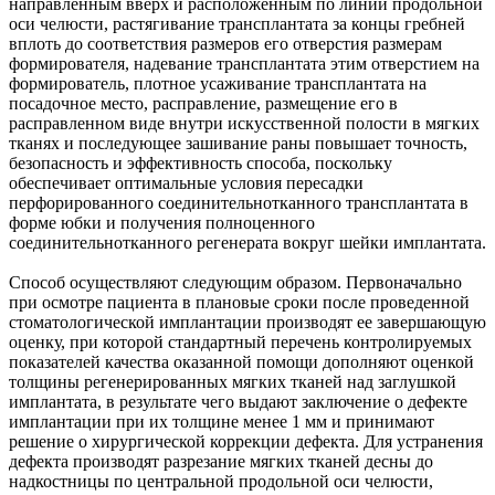
направленным вверх и расположенным по линии продольной
оси челюсти, растягивание трансплантата за концы гребней
вплоть до соответствия размеров его отверстия размерам
формирователя, надевание трансплантата этим отверстием на
формирователь, плотное усаживание трансплантата на
посадочное место, расправление, размещение его в
расправленном виде внутри искусственной полости в мягких
тканях и последующее зашивание раны повышает точность,
безопасность и эффективность способа, поскольку
обеспечивает оптимальные условия пересадки
перфорированного соединительнотканного трансплантата в
форме юбки и получения полноценного
соединительнотканного регенерата вокруг шейки имплантата.
Способ осуществляют следующим образом. Первоначально
при осмотре пациента в плановые сроки после проведенной
стоматологической имплантации производят ее завершающую
оценку, при которой стандартный перечень контролируемых
показателей качества оказанной помощи дополняют оценкой
толщины регенерированных мягких тканей над заглушкой
имплантата, в результате чего выдают заключение о дефекте
имплантации при их толщине менее 1 мм и принимают
решение о хирургической коррекции дефекта. Для устранения
дефекта производят разрезание мягких тканей десны до
надкостницы по центральной продольной оси челюсти,