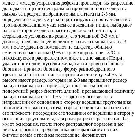
менее 1 мм, для устранения дефекта производят их разрезание
до надкостницы по центральной продольной оси челюсти,
выходя за пределы выбранного имплантата на 2-3 мм,
определяют его диаметр, конкретизируют сторону челюсти с
противопоказанным участием ее в жевании пищи, выбирают
на этой стороне челюсти место для забора биоптата, в
стерильных условиях вырезают его толщиной 2-3 мм и
длиной, превышающей величину радиуса имплантата на 3
мм, после удаления помещают на салфетку, обильно
смоченную раствором 0,9% натрия хлорида при 18°C и
находящуюся в расправленном виде на дне чашки Петри,
удаляют эпителий, кусочки жира, капли крови и слюны с
биоптата, придают биоптату форму равнобедренного
треугольника, основание которого имеет длину 3-4 мм, а
высота имеет размер, который на 2-3 мм превышает размер
радиуса имплантата, производят вначале сквозной
поперечный разрез биоптата длиной, превышающей величину
радиуса имплантата на 1 мм, разрез осуществляют в
направлении от основания в сторону вершины треугольника
по линии его высоты, затем разрезают биоптат параллельно
его плоскости посередине его толщины от вершины в сторону
основания треугольника, завершая разрез на расстоянии 1-2
мм от основания, после этого расправляют образованные
листки плоскости треугольника до образования из них
фигуры ромба с гребнем посередине, формируют