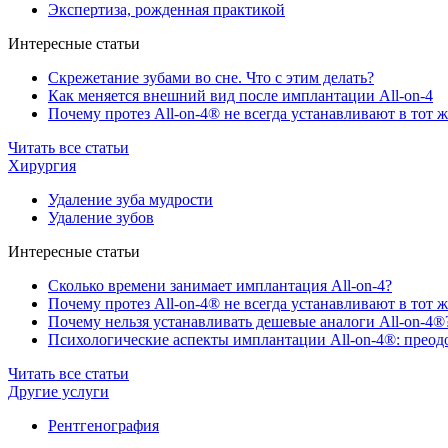
Экспертиза, рожденная практикой
Интересные статьи
Скрежетание зубами во сне. Что с этим делать?
Как меняется внешний вид после имплантации All-on-4
Почему протез All-on-4® не всегда устанавливают в тот ж
Читать все статьи
Хирургия
Удаление зуба мудрости
Удаление зубов
Интересные статьи
Сколько времени занимает имплантация All-on-4?
Почему протез All-on-4® не всегда устанавливают в тот ж
Почему нельзя устанавливать дешевые аналоги All-on-4®
Психологические аспекты имплантации All-on-4®: преодо
Читать все статьи
Другие услуги
Рентгенография