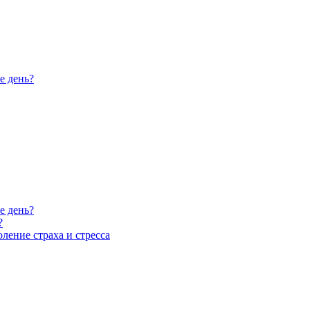
е день?
е день?
?
ление страха и стресса