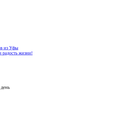
ов из Уфы
и радость жизни!
 день