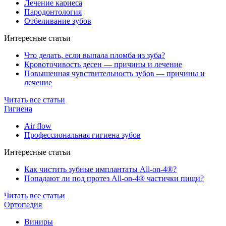
Лечение кариеса
Пародонтология
Отбеливание зубов
Интересные статьи
Что делать, если выпала пломба из зуба?
Кровоточивость десен — причины и лечение
Повышенная чувствительность зубов — причины и
лечение
Читать все статьи
Гигиена
Air flow
Профессиональная гигиена зубов
Интересные статьи
Как чистить зубные имплантаты All-on-4®?
Попадают ли под протез All-on-4® частички пищи?
Читать все статьи
Ортопедия
Виниры