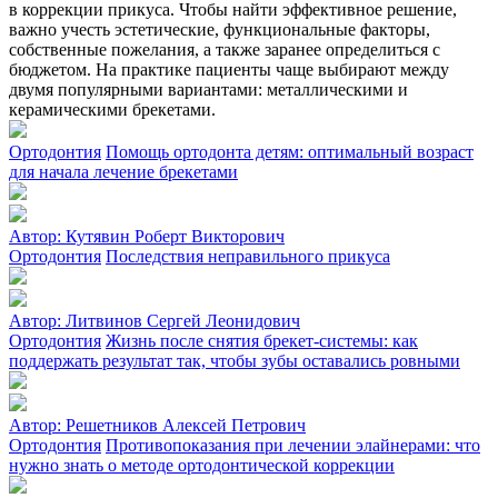
в коррекции прикуса. Чтобы найти эффективное решение,
важно учесть эстетические, функциональные факторы,
собственные пожелания, а также заранее определиться с
бюджетом. На практике пациенты чаще выбирают между
двумя популярными вариантами: металлическими и
керамическими брекетами.
Ортодонтия
Помощь ортодонта детям: оптимальный возраст
для начала лечение брекетами
Автор:
Кутявин Роберт Викторович
Ортодонтия
Последствия неправильного прикуса
Автор:
Литвинов Сергей Леонидович
Ортодонтия
Жизнь после снятия брекет-системы: как
поддержать результат так, чтобы зубы оставались ровными
Автор:
Решетников Алексей Петрович
Ортодонтия
Противопоказания при лечении элайнерами: что
нужно знать о методе ортодонтической коррекции