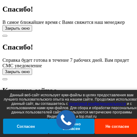
Спасибо!
В самое ближайшее время с Вами свяжется наш менеджер
Закрыть окно
Спасибо!
Справка будет готова в течение 7 рабочих дней. Вам придет
СМС уведомление
Закрыть окно
Клиника сейчас
Данный веб-сайт использует куки-файлы в целях предоставления вам
закрыта
лучшего пользовательского опыта на нашем сайте. Продолжая использова
данный сайт, вы соглашаетесь c
политикой конфиденциальности
и с
использованием нами куки-файлов. Для сбора и обработки персональных
Давайте мы перезвоним в рабочее время
данных пользователей сайта используются метрические программы
Яндеск.Метрика и top.mail.ru
Спасибо!
Частично
Согласен
Не согласен
согласен
мы на связи