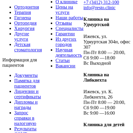
О клинике
+7 (3412) 312-100
Ортодонтия
Цены на
info@resto.clinic
Терапия
услуги
Гигиена
Наши работы
Клиника на
Ортопедия
Отзывы
Удмуртской
Хирургия
Специалисты
Другие
Гарантии
Ижевск, ул.
услуги
Из других
Удмуртская 304н, офис
Детская
городов
307
стоматология
Научная
Пн-Пт 8:00 — 20:00,
деятельность
Сб 9:00 —18:00
Информация для
Статьи
Вс Выходной
пациентов
Вакансии
Клиника на
Документы
Либкнехта
Памятка для
пациентов
Лицензии и
Ижевск, ул. К.
сертификаты
Либкнехта, 26
Дипломы и
Пн-Пт 8:00 — 20:00,
награды
Сб 9:00 —19:00
Запрос
Вс 9:00 —16:00
справки в
налоговую
Клиника для детей
Результаты