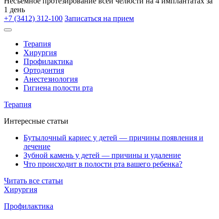
Несъёмное протезирование всей челюсти на 4 имплантатах за
1 день
+7 (3412) 312-100
Записаться на прием
Терапия
Хирургия
Профилактика
Ортодонтия
Анестезиология
Гигиена полости рта
Терапия
Интересные статьи
Бутылочный кариес у детей — причины появления и
лечение
Зубной камень у детей — причины и удаление
Что происходит в полости рта вашего ребенка?
Читать все статьи
Хирургия
Профилактика