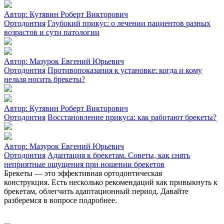
Автор:
Кутявин Роберт Викторович
Ортодонтия
Глубокий прикус: о лечении пациентов разных
возрастов и сути патологии
Автор:
Мазурок Евгений Юрьевич
Ортодонтия
Противопоказания к установке: когда и кому
нельзя носить брекеты?
Автор:
Кутявин Роберт Викторович
Ортодонтия
Восстановление прикуса: как работают брекеты?
Автор:
Мазурок Евгений Юрьевич
Ортодонтия
Адаптация к брекетам. Советы, как снять
неприятные ощущения при ношении брекетов
Брекеты — это эффективная ортодонтическая
конструкция. Есть несколько рекомендаций как привыкнуть к
брекетам, облегчить адаптационный период. Давайте
разберемся в вопросе подробнее.