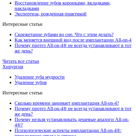
Восстановление зубов коронками, вкладками,
накладками
Экспертиза, рожденная практикой
Интересные статьи
Скрежетание зубами во сне. Что с этим делать?
Как меняется внешний вид после имплантации All-on-4
Почему протез All-on-4® не всегда устанавливают в тот
же день?
Читать все статьи
Хирургия
Удаление зуба мудрости
Удаление зубов
Интересные статьи
Сколько времени занимает имплантация All-on-4?
Почему протез All-on-4® не всегда устанавливают в тот
же день?
Почему нельзя устанавливать дешевые аналоги All-on-
4®?
Психологические аспекты имплантации All-on-4®:
преодоление страха и стресса