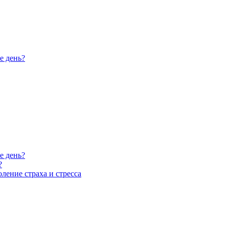
е день?
е день?
?
ление страха и стресса