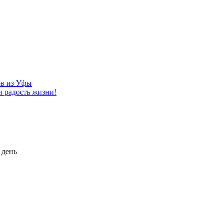
ов из Уфы
и радость жизни!
 день