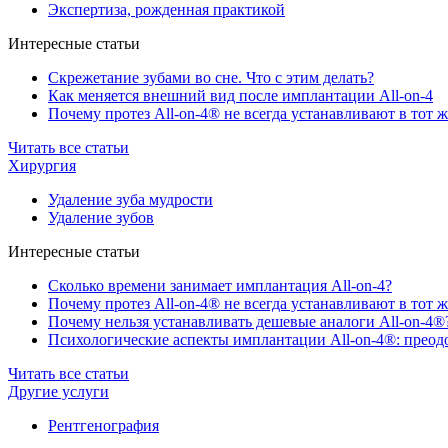
Экспертиза, рожденная практикой
Интересные статьи
Скрежетание зубами во сне. Что с этим делать?
Как меняется внешний вид после имплантации All-on-4
Почему протез All-on-4® не всегда устанавливают в тот ж
Читать все статьи
Хирургия
Удаление зуба мудрости
Удаление зубов
Интересные статьи
Сколько времени занимает имплантация All-on-4?
Почему протез All-on-4® не всегда устанавливают в тот ж
Почему нельзя устанавливать дешевые аналоги All-on-4®
Психологические аспекты имплантации All-on-4®: преодо
Читать все статьи
Другие услуги
Рентгенография