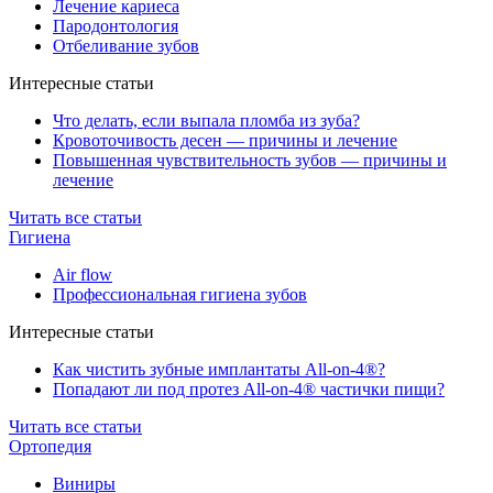
Лечение кариеса
Пародонтология
Отбеливание зубов
Интересные статьи
Что делать, если выпала пломба из зуба?
Кровоточивость десен — причины и лечение
Повышенная чувствительность зубов — причины и
лечение
Читать все статьи
Гигиена
Air flow
Профессиональная гигиена зубов
Интересные статьи
Как чистить зубные имплантаты All-on-4®?
Попадают ли под протез All-on-4® частички пищи?
Читать все статьи
Ортопедия
Виниры