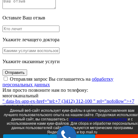
Оставьте Ваш отзыв
Укажите лечащего доктора
Укажите оказанные услуги
Отправить
Отправляя запрос Вы соглашаетесь на
обработку
персональных данных
Или просто позвоните нам по телефону:
многоканальный
" data-bx-app-ex-href="tel:+7 (3412) 312-100 " rel="nofollow">+7
(3412) 312-100
Данный веб-сайт использует куки-файлы в целях предоставления вам
или напишите
лучшего пользовательского опыта на нашем сайте. Продолжая использова
данный сайт, вы соглашаетесь c
политикой конфиденциальности
и с
использованием нами куки-файлов. Для сбора и обработки персональных
данных пользователей сайта используются метрические программы
Яндеск.Метрика и top.mail.ru
Выберите направление