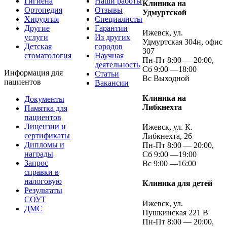
Гигиена
Наши работы
Клиника на
Ортопедия
Отзывы
Удмуртской
Хирургия
Специалисты
Другие
Гарантии
Ижевск, ул.
услуги
Из других
Удмуртская 304н, офис
Детская
городов
307
стоматология
Научная
Пн-Пт 8:00 — 20:00,
деятельность
Сб 9:00 —18:00
Информация для
Статьи
Вс Выходной
пациентов
Вакансии
Клиника на
Документы
Либкнехта
Памятка для
пациентов
Лицензии и
Ижевск, ул. К.
сертификаты
Либкнехта, 26
Дипломы и
Пн-Пт 8:00 — 20:00,
награды
Сб 9:00 —19:00
Запрос
Вс 9:00 —16:00
справки в
налоговую
Клиника для детей
Результаты
СОУТ
Ижевск, ул.
ДМС
Пушкинская 221 В
Пн-Пт 8:00 — 20:00,