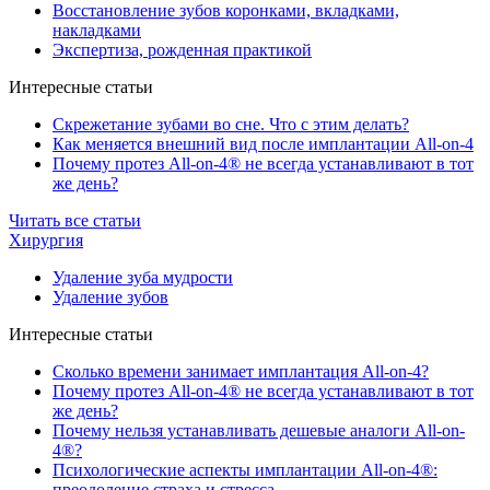
Восстановление зубов коронками, вкладками,
накладками
Экспертиза, рожденная практикой
Интересные статьи
Скрежетание зубами во сне. Что с этим делать?
Как меняется внешний вид после имплантации All-on-4
Почему протез All-on-4® не всегда устанавливают в тот
же день?
Читать все статьи
Хирургия
Удаление зуба мудрости
Удаление зубов
Интересные статьи
Сколько времени занимает имплантация All-on-4?
Почему протез All-on-4® не всегда устанавливают в тот
же день?
Почему нельзя устанавливать дешевые аналоги All-on-
4®?
Психологические аспекты имплантации All-on-4®:
преодоление страха и стресса