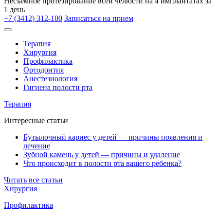
Несъёмное протезирование всей челюсти на 4 имплантатах за
1 день
+7 (3412) 312-100
Записаться на прием
Терапия
Хирургия
Профилактика
Ортодонтия
Анестезиология
Гигиена полости рта
Терапия
Интересные статьи
Бутылочный кариес у детей — причины появления и
лечение
Зубной камень у детей — причины и удаление
Что происходит в полости рта вашего ребенка?
Читать все статьи
Хирургия
Профилактика