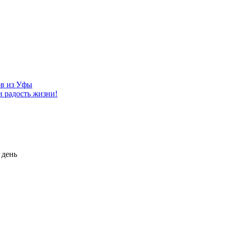
ов из Уфы
и радость жизни!
 день