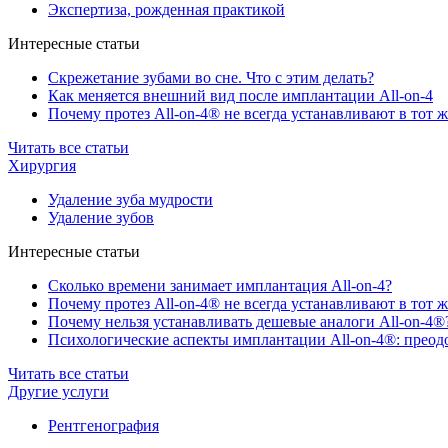
Экспертиза, рожденная практикой
Интересные статьи
Скрежетание зубами во сне. Что с этим делать?
Как меняется внешний вид после имплантации All-on-4
Почему протез All-on-4® не всегда устанавливают в тот ж
Читать все статьи
Хирургия
Удаление зуба мудрости
Удаление зубов
Интересные статьи
Сколько времени занимает имплантация All-on-4?
Почему протез All-on-4® не всегда устанавливают в тот ж
Почему нельзя устанавливать дешевые аналоги All-on-4®
Психологические аспекты имплантации All-on-4®: преодо
Читать все статьи
Другие услуги
Рентгенография