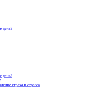
е день?
е день?
?
ление страха и стресса