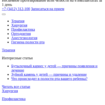
Несъёмное протезирование всей челюсти на 4 имплантатах за
1 день
+7 (3412) 312-100
Записаться на прием
Терапия
Хирургия
Профилактика
Ортодонтия
Анестезиология
Гигиена полости рта
Терапия
Интересные статьи
Бутылочный кариес у детей — причины появления и
лечение
Зубной камень у детей — причины и удаление
Что происходит в полости рта вашего ребенка?
Читать все статьи
Хирургия
Профилактика