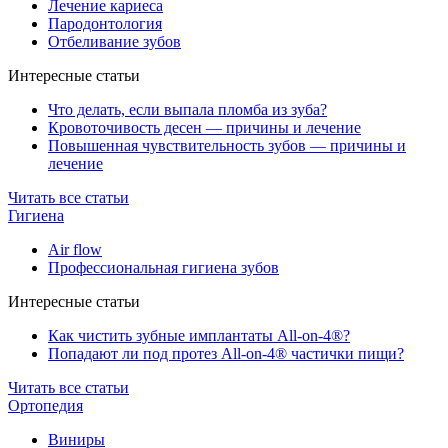
Лечение кариеса
Пародонтология
Отбеливание зубов
Интересные статьи
Что делать, если выпала пломба из зуба?
Кровоточивость десен — причины и лечение
Повышенная чувствительность зубов — причины и
лечение
Читать все статьи
Гигиена
Air flow
Профессиональная гигиена зубов
Интересные статьи
Как чистить зубные имплантаты All-on-4®?
Попадают ли под протез All-on-4® частички пищи?
Читать все статьи
Ортопедия
Виниры