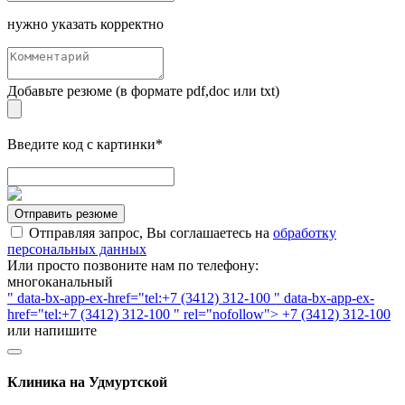
нужно указать корректно
Добавьте резюме (в формате pdf,doc или txt)
Введите код с картинки*
Отправить резюме
Отправляя запрос, Вы соглашаетесь на
обработку
персональных данных
Или просто позвоните нам по телефону:
многоканальный
" data-bx-app-ex-href="tel:+7 (3412) 312-100 " data-bx-app-ex-
href="tel:+7 (3412) 312-100 " rel="nofollow"> +7 (3412) 312-100
или напишите
Клиника на Удмуртской