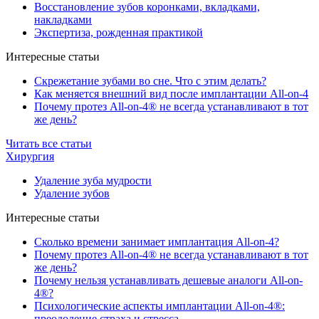
Восстановление зубов коронками, вкладками,
накладками
Экспертиза, рожденная практикой
Интересные статьи
Скрежетание зубами во сне. Что с этим делать?
Как меняется внешний вид после имплантации All-on-4
Почему протез All-on-4® не всегда устанавливают в тот
же день?
Читать все статьи
Хирургия
Удаление зуба мудрости
Удаление зубов
Интересные статьи
Сколько времени занимает имплантация All-on-4?
Почему протез All-on-4® не всегда устанавливают в тот
же день?
Почему нельзя устанавливать дешевые аналоги All-on-
4®?
Психологические аспекты имплантации All-on-4®:
преодоление страха и стресса