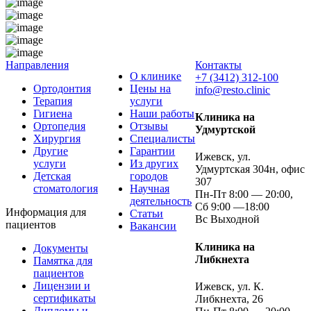
Направления
Контакты
О клинике
+7 (3412) 312-100
Ортодонтия
Цены на
info@resto.clinic
Терапия
услуги
Гигиена
Наши работы
Клиника на
Ортопедия
Отзывы
Удмуртской
Хирургия
Специалисты
Другие
Гарантии
Ижевск, ул.
услуги
Из других
Удмуртская 304н, офис
Детская
городов
307
стоматология
Научная
Пн-Пт 8:00 — 20:00,
деятельность
Сб 9:00 —18:00
Информация для
Статьи
Вс Выходной
пациентов
Вакансии
Клиника на
Документы
Либкнехта
Памятка для
пациентов
Лицензии и
Ижевск, ул. К.
сертификаты
Либкнехта, 26
Дипломы и