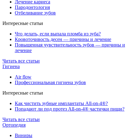
Лечение кариеса
Пародонтология
Отбеливание зубов
Интересные статьи
Что делать, если выпала пломба из зуба?
Кровоточивость десен — причины и лечение
Повышенная чувствительность зубов — причины и
лечение
Читать все статьи
Гигиена
Air flow
Профессиональная гигиена зубов
Интересные статьи
Как чистить зубные имплантаты All-on-4®?
Попадают ли под протез All-on-4® частички пищи?
Читать все статьи
Ортопедия
Виниры