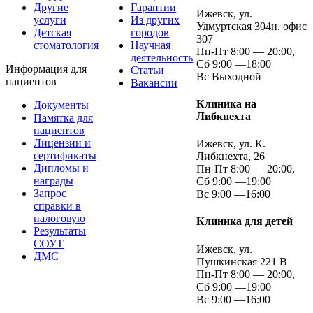
Другие
Гарантии
Ижевск, ул.
услуги
Из других
Удмуртская 304н, офис
Детская
городов
307
стоматология
Научная
Пн-Пт 8:00 — 20:00,
деятельность
Сб 9:00 —18:00
Информация для
Статьи
Вс Выходной
пациентов
Вакансии
Клиника на
Документы
Либкнехта
Памятка для
пациентов
Лицензии и
Ижевск, ул. К.
сертификаты
Либкнехта, 26
Дипломы и
Пн-Пт 8:00 — 20:00,
награды
Сб 9:00 —19:00
Запрос
Вс 9:00 —16:00
справки в
налоговую
Клиника для детей
Результаты
СОУТ
Ижевск, ул.
ДМС
Пушкинская 221 В
Пн-Пт 8:00 — 20:00,
Сб 9:00 —19:00
Вс 9:00 —16:00