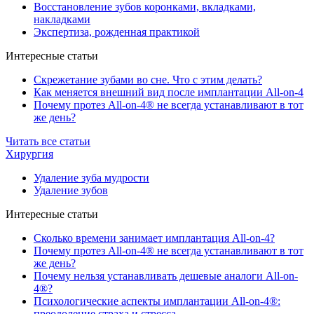
Восстановление зубов коронками, вкладками,
накладками
Экспертиза, рожденная практикой
Интересные статьи
Скрежетание зубами во сне. Что с этим делать?
Как меняется внешний вид после имплантации All-on-4
Почему протез All-on-4® не всегда устанавливают в тот
же день?
Читать все статьи
Хирургия
Удаление зуба мудрости
Удаление зубов
Интересные статьи
Сколько времени занимает имплантация All-on-4?
Почему протез All-on-4® не всегда устанавливают в тот
же день?
Почему нельзя устанавливать дешевые аналоги All-on-
4®?
Психологические аспекты имплантации All-on-4®:
преодоление страха и стресса