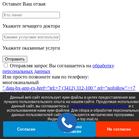
Оставьте Ваш отзыв
Укажите лечащего доктора
Укажите оказанные услуги
Отправить
Отправляя запрос Вы соглашаетесь на
обработку
персональных данных
Или просто позвоните нам по телефону:
многоканальный
" data-bx-app-ex-href="tel:+7 (3412) 312-100 " rel="nofollow">+7
(3412) 312-100
Данный веб-сайт использует куки-файлы в целях предоставления вам
или напишите
лучшего пользовательского опыта на нашем сайте. Продолжая использова
данный сайт, вы соглашаетесь c
политикой конфиденциальности
и с
использованием нами куки-файлов. Для сбора и обработки персональных
данных пользователей сайта используются метрические программы
Яндеск.Метрика и top.mail.ru
Выберите направление
Частично
Согласен
Не согласен
согласен
Детское
Взрослое