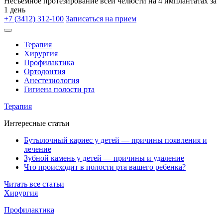
Несъёмное протезирование всей челюсти на 4 имплантатах за
1 день
+7 (3412) 312-100
Записаться на прием
Терапия
Хирургия
Профилактика
Ортодонтия
Анестезиология
Гигиена полости рта
Терапия
Интересные статьи
Бутылочный кариес у детей — причины появления и
лечение
Зубной камень у детей — причины и удаление
Что происходит в полости рта вашего ребенка?
Читать все статьи
Хирургия
Профилактика