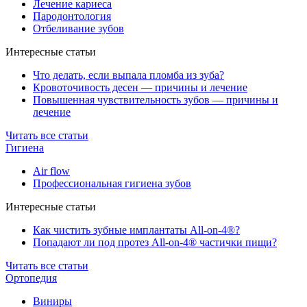
Лечение кариеса
Пародонтология
Отбеливание зубов
Интересные статьи
Что делать, если выпала пломба из зуба?
Кровоточивость десен — причины и лечение
Повышенная чувствительность зубов — причины и
лечение
Читать все статьи
Гигиена
Air flow
Профессиональная гигиена зубов
Интересные статьи
Как чистить зубные имплантаты All-on-4®?
Попадают ли под протез All-on-4® частички пищи?
Читать все статьи
Ортопедия
Виниры