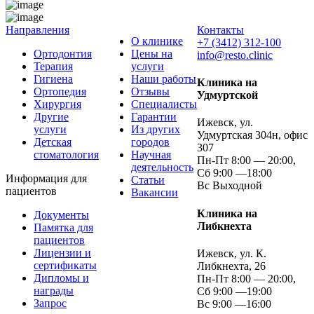
Направления
Контакты
О клинике
+7 (3412) 312-100
Ортодонтия
Цены на
info@resto.clinic
Терапия
услуги
Гигиена
Наши работы
Клиника на
Ортопедия
Отзывы
Удмуртской
Хирургия
Специалисты
Другие
Гарантии
Ижевск, ул.
услуги
Из других
Удмуртская 304н, офис
Детская
городов
307
стоматология
Научная
Пн-Пт 8:00 — 20:00,
деятельность
Сб 9:00 —18:00
Информация для
Статьи
Вс Выходной
пациентов
Вакансии
Клиника на
Документы
Либкнехта
Памятка для
пациентов
Лицензии и
Ижевск, ул. К.
сертификаты
Либкнехта, 26
Дипломы и
Пн-Пт 8:00 — 20:00,
награды
Сб 9:00 —19:00
Запрос
Вс 9:00 —16:00