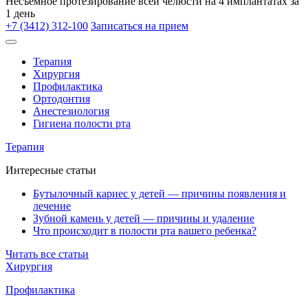
Несъёмное протезирование всей челюсти на 4 имплантатах за
1 день
+7 (3412) 312-100
Записаться на прием
Терапия
Хирургия
Профилактика
Ортодонтия
Анестезиология
Гигиена полости рта
Терапия
Интересные статьи
Бутылочный кариес у детей — причины появления и
лечение
Зубной камень у детей — причины и удаление
Что происходит в полости рта вашего ребенка?
Читать все статьи
Хирургия
Профилактика