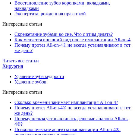
Восстановление зубов коронками, вкладками,
накладками
Экспертиза, рожденная практикой
Интересные статьи
Скрежетание зубами во сне. Что с этим делать?
Как меняется внешний вид после имплантации All-on-4
Почему протез All-on-4® не всегда устанавливают в тот
же день?
Читать все статьи
Хирургия
Удаление зуба мудрости
Удаление зубов
Интересные статьи
Сколько времени занимает имплантация All-on-4?
Почему протез All-on-4® не всегда устанавливают в тот
же день?
Почему нельзя устанавливать дешевые аналоги All-on-
4®?
Психологические аспекты имплантации All-on-4®:
преодоление страха и стресса